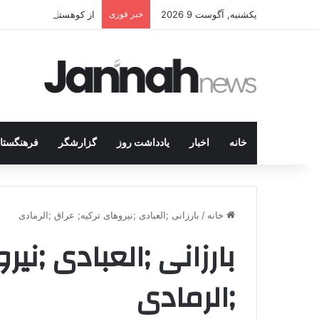
یکشنبه, آگوست 9 2026
خبر فوری
از کوهستان تا میز مذاک
خانه
اخبار
یادداشت روز
گزارشگر
فرهنگستا
خانه
/
بارزانی ;العبادی ;نیروهای ترکیه; عراق ;الرمادی
بارزانی ;العبادی ;نی
;الرمادی