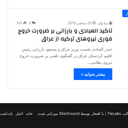
ر
بیتا وان
31 دسامبر 2015
0
101
تاکید العبادی و بارزانی بر ضرورت خروج
فوری نیروهای ترکیه از عراق
حیدر العبادی نخست وزیر عراق و مسعود بارزانی رئیس
اقلیم کردستان عراق در گفتگوی تلفنی بر ضرورت خروج
نیروی نظامی…
بیشتر بخوانید »
TieLab
| با افتخار توسط
SiteGround
میزبانی شده
خانه
اخبار
یادداشت 