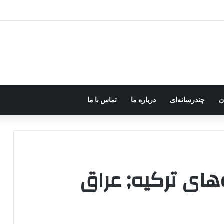
ره؛ پژاک یک‌شبه «دموکرات» شد!
ن
چندرسانه‌ای
درباره ما
تماس با ما
روهای ترکیه; عراق