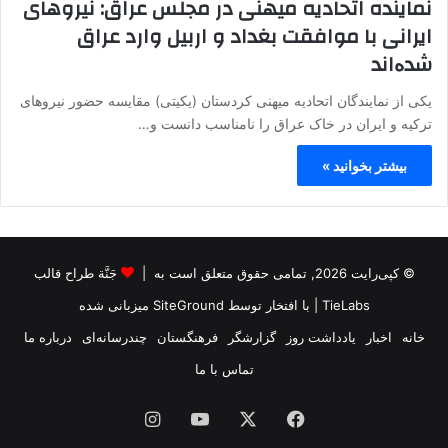
نماینده اتحادیه میهنی در مجلس عراق: نیروهای
ایرانی با موافقت بغداد و اربیل وارد عراق
شدەاند
یکی از نمایندگان اتحادیه میهنی کردستان (یکیتی) مقایسه حضور نیروهای
ترکیه و ایران در خاک عراق را نامناسب دانست و…
بیشتر بخوانید »
© کپی‌رایت 2026, تمامی حقوق متعلق است به |
جَنَّة طراح قالب
TieLabs
| با افتخار توسط
SiteGround
میزبانی شده
خانه
اخبار
یادداشت روز
گزارشگر
فرهنگستان
چندرسانه‌ای
درباره ما
تماس با ما
فیس
X
یوتیوب
اینستاگرام