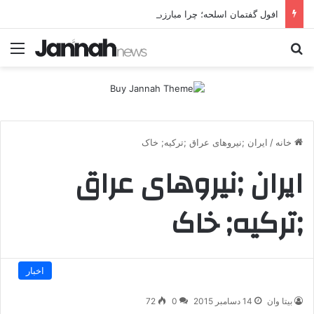
افول گفتمان اسلحه؛ چرا مبارزه مسلحانه در میان کردها اعتبار گذشته را ندارد؟
جستجو برای
منو
خانه
/
ایران ;نیروهای عراق ;ترکیه; خاک
ایران ;نیروهای عراق
;ترکیه; خاک
اخبار
بیتا وان
14 دسامبر 2015
0
72