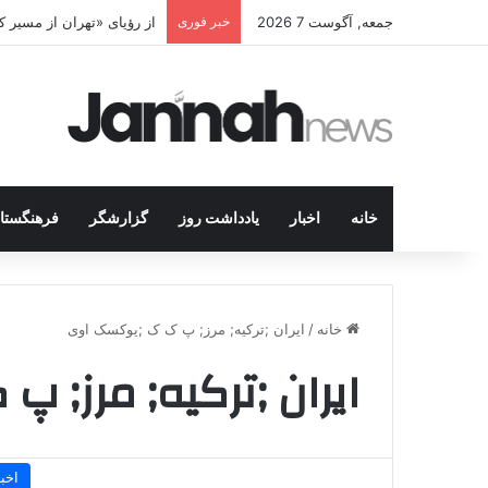
جمعه, آگوست 7 2026
خبر فوری
از رؤیای «تهران از مسیر
خانه
اخبار
یادداشت روز
گزارشگر
فرهنگستا
خانه
/
ایران ;ترکیه; مرز; پ ک ک ;یوکسک اوی
ایران ;ترکیه; مرز; 
اخبا