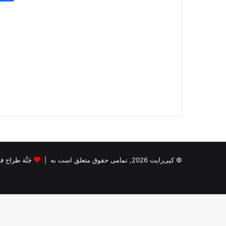
© کپی‌رایت 2026, تمامی حقوق متعلق است به |
جَنَّة طراح قالب s