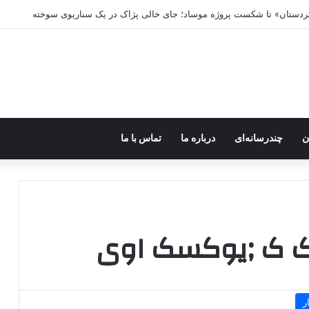
 کردستان» تا شکست پروژه موساد؛ جای خالی پژاک در یک سناریوی سوخته
ن
چندرسانه‌ای
درباره ما
تماس با ما
پ ک ک ;یوکسک اوی
ر