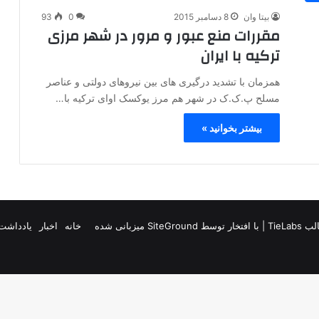
بیتا وان
8 دسامبر 2015
0
93
مقررات منع عبور و مرور در شهر مرزی
ترکیه با ایران
همزمان با تشدید درگیری های بین نیروهای دولتی و عناصر
مسلح پ.ک.ک در شهر هم مرز یوکسک اوای ترکیه با…
بیشتر بخوانید »
TieLab
| با افتخار توسط
SiteGround
میزبانی شده
خانه
اخبار
یادداشت 