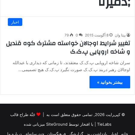
;دمیرتا
اخبار
بیتا وان
8 آگوست 2015
0
79
تغییر شرایط اوجالان خواسته مشترک کوه قندیل
و شاخه اروپایی پ.ک.ک
سران شاخه اروپایی پ.ک.ک معتقدند، تا زمانی که دیداری با عبدالله
اوجالان رهبر دربند پ.ک.ک صورت نگیرد پ.ک.ک هیچ تصمیمی…
بیشتر بخوانید »
© کپی‌رایت 2026, تمامی حقوق متعلق است به |
جَنَّة طراح قالب
TieLabs
| با افتخار توسط
SiteGround
میزبانی شده
خانه
اخبار
یادداشت روز
گزارشگر
فرهنگستان
چندرسانه‌ای
درباره ما