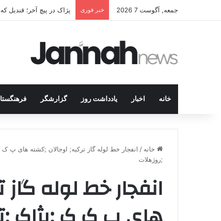
جمعه, آگوست 7 2026
خبر فوری
پژاک در پیچ آخر؛ قندیل ک
خانه
اخبار
یادداشت روز
گزارشگر
فرهنگستا
خانه
/
انفجار خط لوله گاز ترکیه; اوجالان ;کشته های پ 
;روژهلات
انفجار خط لوله گاز ت
های پ ک ک ;پژاک ;