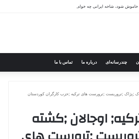
ه خاموش شود، شاخه ایرانی چه خواهد کرد؟
ن
چندرسانه‌ای
درباره ما
تماس با ما
ک ک ;پژاک ;تروریست ;ترورست های ترکیه ;حزب کارگران کوردستان
رکیه; اوجالان ;کشته
تروریست ;ترورست های