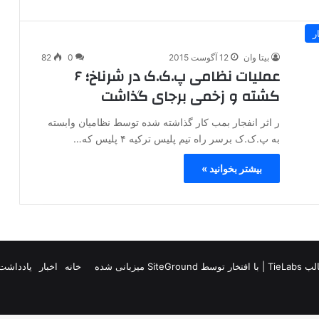
ر
بیتا وان
12 آگوست 2015
0
82
عملیات نظامی پ.ک.ک در شرناخ؛ ۶
کشته و زخمی برجای گذاشت
ر اثر انفجار بمب کار گذاشته شده توسط نظامیان وابسته
به پ.ک.ک برسر راه تیم پلیس ترکیه ۴ پلیس که…
بیشتر بخوانید »
TieLab
| با افتخار توسط
SiteGround
میزبانی شده
خانه
اخبار
یادداشت 