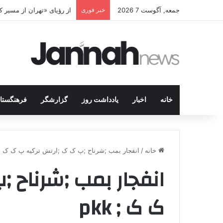
جمعه, آگوست 7 2026
خبر فوری
از رؤیای «تهران از مسیر
خانه
اخبار
یادداشت روز
گزارشگر
فرهنگستا
خانه
/
انفجار بمب ;شرناح ;پ ک ک ;ارتش ترکیه پ ک ک ; kk
انفجار بمب ;شرناح 
ک ک ; pkk