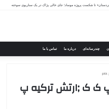
 کردستان» تا شکست پروژه موساد؛ جای خالی پژاک در یک سناریوی سوخته
ن
چندرسانه‌ای
درباره ما
تماس با ما
p
;پ ک ک ;ارتش ترکیه پ