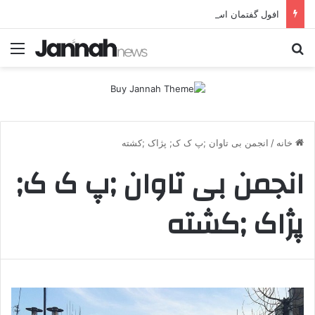
افول گفتمان اسلحه؛ چرا مبارزه مسلحانه در میان کردها اعتبار گذشته را ندارد؟
جستجو برای
منو
خانه
/
انجمن بی تاوان ;پ ک ک; پژاک ;کشته
انجمن بی تاوان ;پ ک ک;
پژاک ;کشته