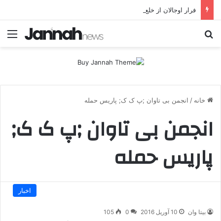
فرار اوجالان از خلع سلاح پژاک؛ صلح برای پ.ک.ک، «استثنا» برای پژاک؟
جستجو برای
منو
خانه
/
انجمن بی تاوان ;پ ک ک; پاریس حمله
انجمن بی تاوان ;پ ک ک;
پاریس حمله
اخبار
بیتا وان
10 آوریل 2016
0
105