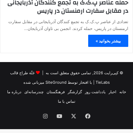
حمله عناصر پ.ک.ک به تجمع کنندگان آذربایجانی
در مقابل سفارت ارمنستان در پاریس
تعدادی از عناصر پ.ک.ک به تجمع کنندگان آذربایجانی در مقابل سفارت
ارمنستان در پاریس، حمله کردند. انجمن بی تاوان آذربایجان…
بیشتر بخوانید »
© کپی‌رایت 2026, تمامی حقوق متعلق است به |
جَنَّة طراح قالب
TieLabs
| با افتخار توسط
SiteGround
میزبانی شده
خانه
اخبار
یادداشت روز
گزارشگر
فرهنگستان
چندرسانه‌ای
درباره ما
تماس با ما
فیس
X
یوتیوب
اینستاگرام
بوک