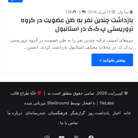
بیتا وان
12 آوریل 2016
0
128
بازداشت چندین نفر به ظن عضویت در گروه
تروریستی پ.ک.ک در استانبول
نیروهای امنیتی ترکیه چندین نفر را به ظن عضویت در گروه تروریستی
پ.ک.ک، در محلات مختلف استانبول بازداشت کردند. انجمن…
بیشتر بخوانید »
© کپی‌رایت 2026, تمامی حقوق متعلق است به |
جَنَّة طراح قالب
TieLabs
| با افتخار توسط
SiteGround
میزبانی شده
خانه
اخبار
یادداشت روز
گزارشگر
فرهنگستان
چندرسانه‌ای
درباره ما
تماس با ما
فیس
X
یوتیوب
اینستاگرام