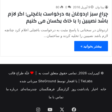
بیتا وان
9 آوریل 2016
0
80
چراغ سبز اردوغان به درخواست باغچلی: اگر لازم
باشد نصیبین را با خاک یکسان می کنیم
اردوغان در سخنانی با پاسخ مثبت به درخواست باغچلی اعلام کرد چنانچه
لازم باشد نصیبین را تخلیه کرده و ساختمان…
بیشتر بخوانید »
© کپی‌رایت 2026, تمامی حقوق متعلق است به |
جَنَّة طراح قالب
TieLabs
| با افتخار توسط
SiteGround
میزبانی شده
خانه
اخبار
یادداشت روز
گزارشگر
فرهنگستان
چندرسانه‌ای
درباره ما
تماس با ما
فیس
X
یوتیوب
اینستاگرام