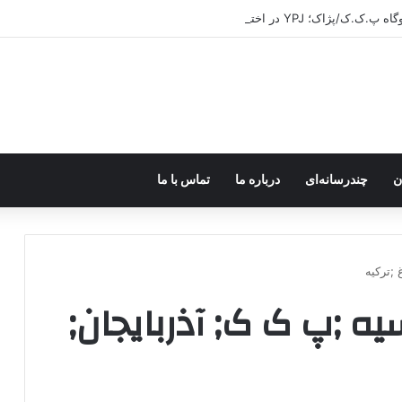
ر اختیار جولانی داعشی قرار می گیرد!
ن
چندرسانه‌ای
درباره ما
تماس با ما
 ;ترکیه
یه ;پ ک ک; آذربایجان;