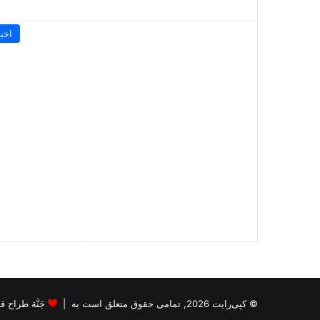
اخبا
© کپی‌رایت 2026, تمامی حقوق متعلق است به |
جَنَّة طراح قالب s