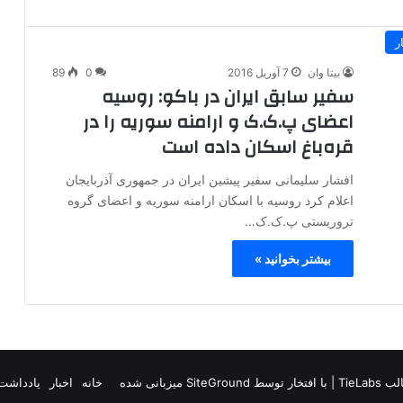
ر
بیتا وان
7 آوریل 2016
0
89
سفیر سابق ایران در باکو: روسیه
اعضای پ.ک.ک و ارامنه سوریه را در
قره‌باغ اسکان داده است
افشار سلیمانی سفیر پیشین ایران در جمهوری آذربایجان
اعلام کرد روسیه با اسکان ارامنه سوریه و اعضای گروه
تروریستی پ.ک.ک…
بیشتر بخوانید »
TieLab
| با افتخار توسط
SiteGround
میزبانی شده
خانه
اخبار
یادداشت 