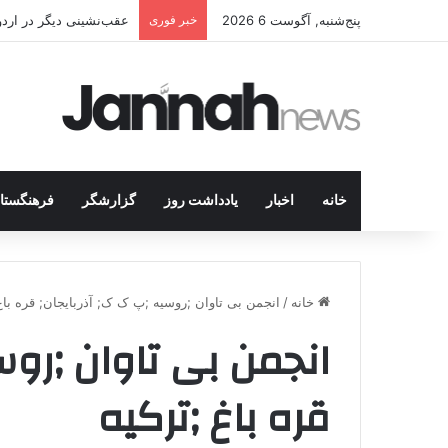
پنج‌شنبه, آگوست 6 2026
خبر فوری
عقب‌نشینی دیگر در اردوگاه پ.ک.ک/پژاک؛ YPJ د
خانه
اخبار
یادداشت روز
گزارشگر
فرهنگستا
خانه
/
انجمن بی تاوان ;روسیه ;پ ک ک; آذربایجان; قره باغ
انجمن بی تاوان ;روس
قره باغ ;ترکیه