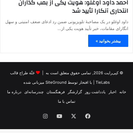
احمد داود اوغلو: هویت یکی از بمب گذاران
انتحاری آنکارا تأیید شد
داود اوغلو در یک مصاحبۀ تلویزیونی ضمن رد ادعای ضعف امنیتی و سهل
انگارای مقامات، خبر تأیید هویت یکی از…
بیشتر بخوانید »
© کپی‌رایت 2026, تمامی حقوق متعلق است به |
جَنَّة طراح قالب
TieLabs
| با افتخار توسط
SiteGround
میزبانی شده
خانه
اخبار
یادداشت روز
گزارشگر
فرهنگستان
چندرسانه‌ای
درباره ما
تماس با ما
فیس
X
یوتیوب
اینستاگرام
بوک