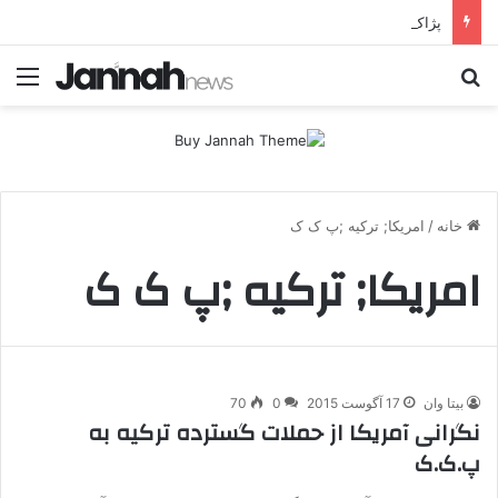
پژاک در پیچ آخر؛ قندیل که خاموش شود، شاخه ایرانی چه خواهد کرد؟
جستجو برای
منو
خانه
/
امریکا; ترکیه ;پ ک ک
امریکا; ترکیه ;پ ک ک
بیتا وان
17 آگوست 2015
0
70
نگرانی آمریکا از حملات گسترده ترکیه به
پ.ک.ک