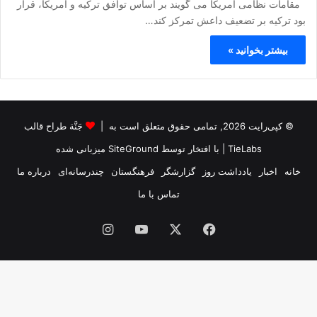
مقامات نظامی آمریکا می گویند بر اساس توافق ترکیه و آمریکا، قرار
بود ترکیه بر تضعیف داعش تمرکز کند…
بیشتر بخوانید »
© کپی‌رایت 2026, تمامی حقوق متعلق است به |
جَنَّة طراح قالب
TieLabs
| با افتخار توسط
SiteGround
میزبانی شده
خانه
اخبار
یادداشت روز
گزارشگر
فرهنگستان
چندرسانه‌ای
درباره ما
تماس با ما
فیس
X
یوتیوب
اینستاگرام
بوک