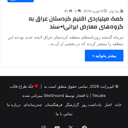
بیتا وان
9 فوریه 2016
0
81
کمک میلیاردی اقلیم کردستان عراق به
گروه‌های معارض ایرانی!+سند
تیرماه گذشته روزنامه‌های منطقه‌ کردستان عراق لایحه‌ جدید بودجه‌ این
منطقه‌ را منتشر کردند که در بخشی از آن به‌…
بیشتر بخوانید »
© کپی‌رایت 2026, تمامی حقوق متعلق است به |
جَنَّة طراح قالب
TieLabs
| با افتخار توسط
SiteGround
میزبانی شده
خانه
اخبار
یادداشت روز
گزارشگر
فرهنگستان
چندرسانه‌ای
درباره ما
تماس با ما
فیس
X
یوتیوب
اینستاگرام