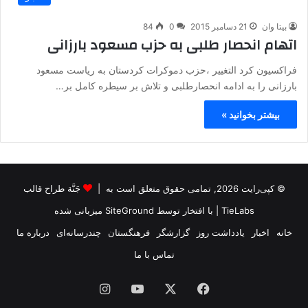
بیتا وان
21 دسامبر 2015
0
84
اتهام انحصار طلبی به حزب مسعود بارزانی
فراکسیون کرد التغییر ،حزب دموکرات کردستان به ریاست مسعود
بارزانی را به ادامه انحصارطلبی و تلاش بر سیطره کامل بر…
بیشتر بخوانید »
© کپی‌رایت 2026, تمامی حقوق متعلق است به |
جَنَّة طراح قالب
TieLabs
| با افتخار توسط
SiteGround
میزبانی شده
خانه
اخبار
یادداشت روز
گزارشگر
فرهنگستان
چندرسانه‌ای
درباره ما
تماس با ما
فیس
X
یوتیوب
اینستاگرام