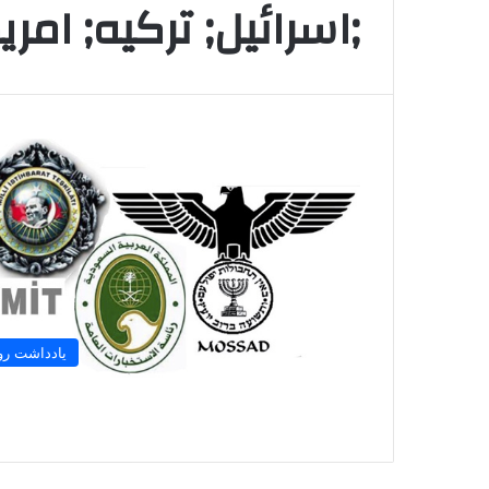
;اسرائیل; ترکیه; امری
یادداشت رو