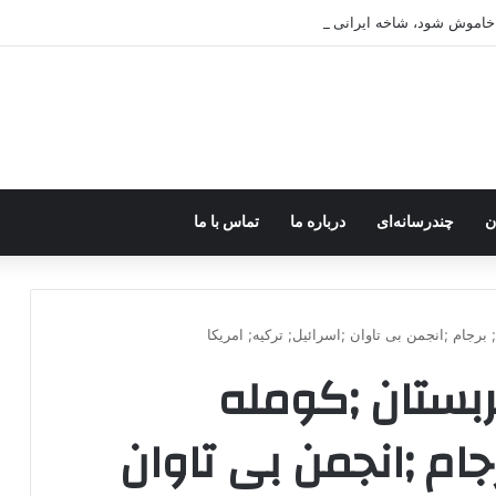
ه خاموش شود، شاخه ایرانی چه خواهد کرد؟
ن
چندرسانه‌ای
درباره ما
تماس با ما
برجام ;انجمن بی تاوان ;اسرائیل; ترکیه; امریکا
ربستان ;کومله
ام ;انجمن بی تاوان