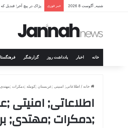
شنبه, آگوست 8 2026
خبر فوری
پژاک در پیچ آخر؛ قندیل ک
خانه
اخبار
یادداشت روز
گزارشگر
فرهنگستا
خانه
/
اطلاعاتی; امنیتی ;عربستان ;کومله ;دمکرات ;مهتدی; 
اطلاعاتی; امنیتی ;ع
;دمکرات ;مهتدی; برج