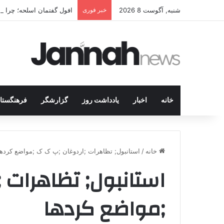
شنبه, آگوست 8 2026
خبر فوری
افول گفتمان اسلحه؛ چرا مبا
خانه
اخبار
یادداشت روز
گزارشگر
فرهنگستا
خانه
/
استانبول; تظاهرات ;اردوغان ;پ ک ک ;مواضع کردها
استانبول; تظاهرات 
;مواضع کردها