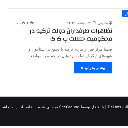
ر
بیتا وان
21 سپتامبر 2015
0
75
تظاهرات طرفداران دولت ترکیه در
محکومیت حملات پ ک ک
صدها هزار نفر از مردم ترکیه با تجمع در استانبول و
شهرهای دیگر از دولت اردوغان در حمله به مواضع…
بیشتر بخوانید »
TieLab
| با افتخار توسط
SiteGround
میزبانی شده
خانه
اخبار
یادداشت 