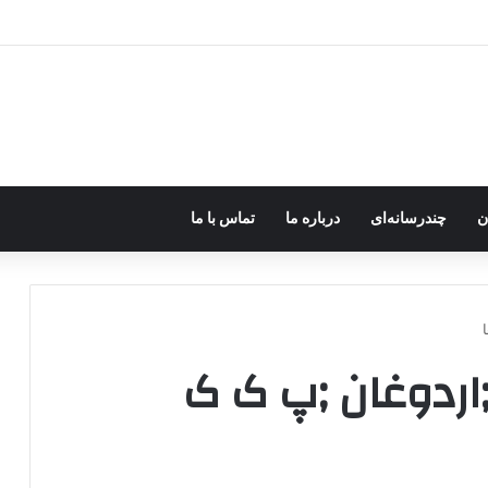
رزه مسلحانه در میان کردها اعتبار گذشته را ندارد؟
ن
چندرسانه‌ای
درباره ما
تماس با ما
;اردوغان ;پ ک ک