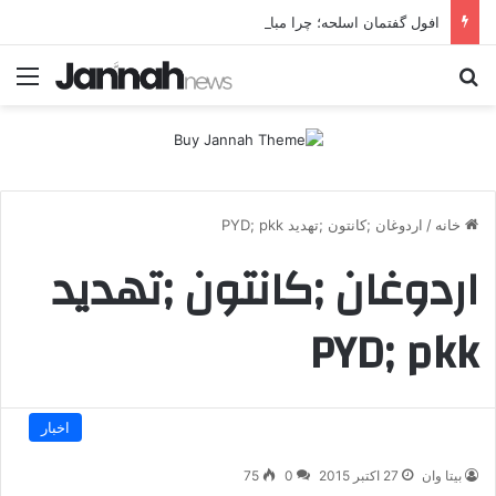
افول گفتمان اسلحه؛ چرا مبارزه مسلحانه در میان کردها اعتبار گذشته را ندارد؟
جستجو برای
منو
خانه
/
اردوغان ;کانتون ;تهدید PYD; pkk
اردوغان ;کانتون ;تهدید
PYD; pkk
اخبار
بیتا وان
27 اکتبر 2015
0
75