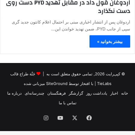
اردوغان قول داد در مقابل تهدید PYD دست روی
دست نگذارد
اردوغان پس از انتشار اخباری مبنی بر احتمال اعلام کانتون جدید گری
سپی از جانب PYD، ضمن تهدید خواندن این…
بیشتر بخوانید »
© کپی‌رایت 2026, تمامی حقوق متعلق است به |
جَنَّة طراح قالب
TieLabs
| با افتخار توسط
SiteGround
میزبانی شده
خانه
اخبار
یادداشت روز
گزارشگر
فرهنگستان
چندرسانه‌ای
درباره ما
تماس با ما
فیس
X
یوتیوب
اینستاگرام
بوک