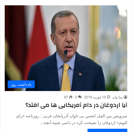
یادداشت روز
بیتا وان
10 فوریه 2016
0
97
آیا اردوغان در دام آمریکایی ها می افتد؟
سرویس بین المل انجمن بی تاوان آذربایجان غربی : روزنامه «رای
الیوم» اردوغان را نصیحت کرد در دامی شبیه آنچه…