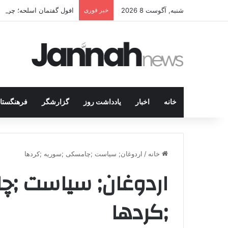
شنبه, آگوست 8 2026
خبر فوری
افول گفتمان اسلحه؛ چرا مبا
خانه
اخبار
یادداشت روز
گزارشگر
فرهنگستا
خانه
/
اردوغان; سیاست ;چامسکی ;سوریه ;کردها
اردوغان; سیاست ;
;کردها