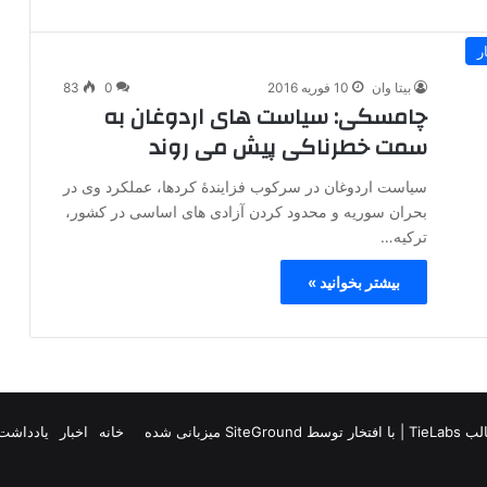
ر
بیتا وان
10 فوریه 2016
0
83
چامسکی: سیاست های اردوغان به
سمت خطرناکی پیش می روند
سیاست اردوغان در سرکوب فزایندۀ کردها، عملکرد وی در
بحران سوریه و محدود کردن آزادی های اساسی در کشور،
ترکیه…
بیشتر بخوانید »
TieLab
| با افتخار توسط
SiteGround
میزبانی شده
خانه
اخبار
یادداشت 