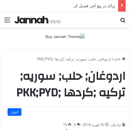
پژاک در پیچ آخر؛ قندیل که خاموش شود، شاخه ایرانی چه خواهد کرد؟
جستجو برای
منو
خانه
/
اردوغان; حلب; سوریه; ترکیه ;کردها ;PKK;PYD
اردوغان; حلب; سوریه;
ترکیه ;کردها ;PKK;PYD
اخبار
بیتا وان
10 فوریه 2016
0
79