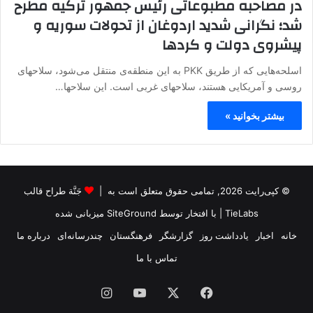
در مصاحبه مطبوعاتی رئیس جمهور ترکیه مطرح
شد؛ نگرانی شدید اردوغان از تحولات سوریه و
پیشروی دولت و کردها
اسلحەهایی کە از طریق PKK بە این منطقەی منتقل می‌شود، سلاحهای
روسی و آمریکایی هستند، سلاحهای غربی است. این سلاحها…
بیشتر بخوانید »
© کپی‌رایت 2026, تمامی حقوق متعلق است به |
جَنَّة طراح قالب
TieLabs
| با افتخار توسط
SiteGround
میزبانی شده
خانه
اخبار
یادداشت روز
گزارشگر
فرهنگستان
چندرسانه‌ای
درباره ما
تماس با ما
فیس
X
یوتیوب
اینستاگرام