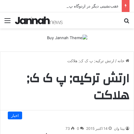
عقب‌نشینی دیگر در اردوگاه پ.ک.ک/پژاک؛ YPJ در اختیار جولانی داعشی قرار می گیرد!
جستجو برای
منو
خانه
/
ارتش ترکیه; پ ک ک; هلاکت
ارتش ترکیه; پ ک ک;
هلاکت
اخبار
بیتا وان
14 اکتبر 2015
0
73