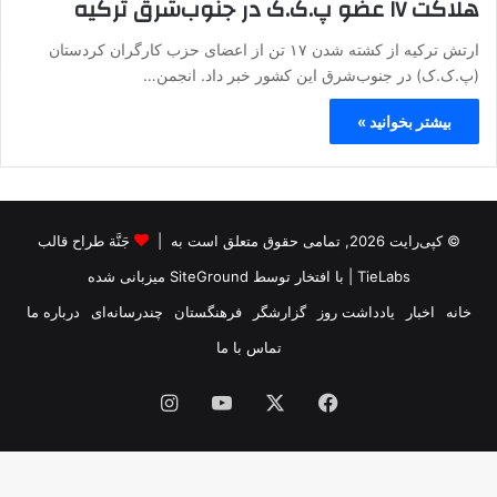
هلاکت ۱۷ عضو پ.ک.ک در جنوب‌شرق ترکیه
ارتش ترکیه از کشته شدن ۱۷ تن از اعضای حزب کارگران کردستان
(پ.ک.ک) در جنوب‌شرق این کشور خبر داد. انجمن…
بیشتر بخوانید »
© کپی‌رایت 2026, تمامی حقوق متعلق است به |
جَنَّة طراح قالب
TieLabs
| با افتخار توسط
SiteGround
میزبانی شده
خانه
اخبار
یادداشت روز
گزارشگر
فرهنگستان
چندرسانه‌ای
درباره ما
تماس با ما
فیس
X
یوتیوب
اینستاگرام
بوک