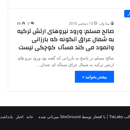
ر
بیتا وان
13 دسامبر 2015
0
86
صالح مسلم: ورود نیروهای ارتش ترکیه
به شمال عراق آنگونه که بارزانی
وانمود می کند مسألۀ کوچکی نیست
صالح مسلم در پاسخ به بارزانی که گفته بود ورود نیرو های
ارتش ترکیه به شمال عراق مسأله ای چندان…
بیشتر بخوانید »
TieLab
| با افتخار توسط
SiteGround
میزبانی شده
خانه
اخبار
یادداشت 