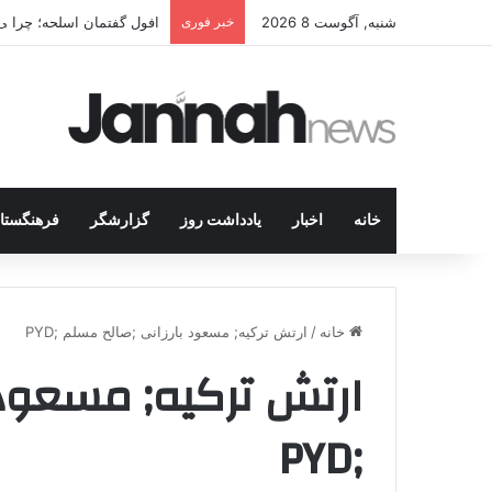
شنبه, آگوست 8 2026
خبر فوری
افول گفتمان اسلحه؛ چرا مبا
خانه
اخبار
یادداشت روز
گزارشگر
فرهنگستا
خانه
/
ارتش ترکیه; مسعود بارزانی ;صالح مسلم ;PYD
ارتش ترکیه; مسعود 
;PYD