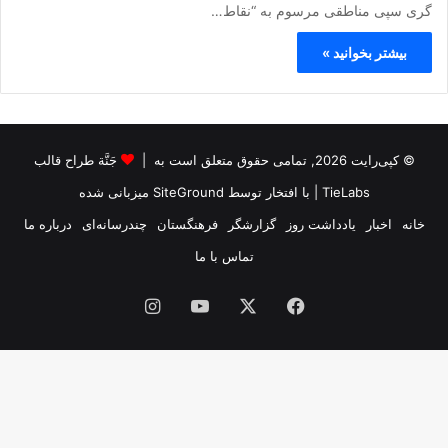
گری سپی مناطقی مرسوم به “نقاط…
بیشتر بخوانید »
© کپی‌رایت 2026, تمامی حقوق متعلق است به |
جَنَّة طراح قالب
TieLabs
| با افتخار توسط
SiteGround
میزبانی شده
خانه
اخبار
یادداشت روز
گزارشگر
فرهنگستان
چندرسانه‌ای
درباره ما
تماس با ما
فیس
X
یوتیوب
اینستاگرام
بوک