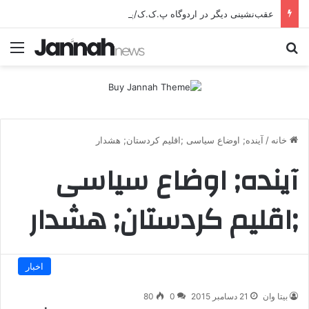
عقب‌نشینی دیگر در اردوگاه پ.ک.ک/پژاک؛ YPJ در اختیار جولانی داعشی قرار می گیرد!
جستجو برای
منو
خانه
/
آینده; اوضاع سیاسی ;اقلیم کردستان; هشدار
آینده; اوضاع سیاسی
;اقلیم کردستان; هشدار
اخبار
بیتا وان
21 دسامبر 2015
0
80