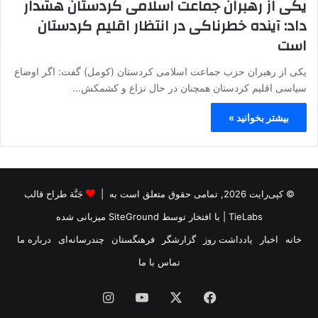
یکی از رهبران جماعت اسلامی کردستان هشدار
داد: آینده خطرناکی در انتظار اقلیم کردستان
است
یکی از رهبران حزب جماعت اسلامی کردستان (کومل) گفت: اگر اوضاع
سیاسی اقلیم کردستان همچنان در حال نزاع و کشمکش…
بیشتر بخوانید »
© کپی‌رایت 2026, تمامی حقوق متعلق است به |
جَنَّة طراح قالب
TieLabs
| با افتخار توسط
SiteGround
میزبانی شده
خانه
اخبار
یادداشت روز
گزارشگر
فرهنگستان
چندرسانه‌ای
درباره ما
تماس با ما
فیس
X
یوتیوب
اینستاگرام