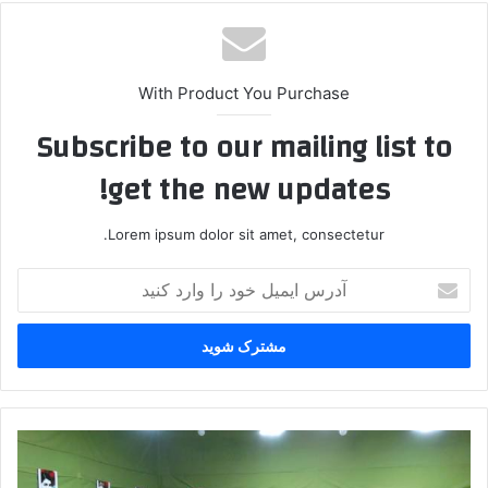
With Product You Purchase
Subscribe to our mailing list to
get the new updates!
Lorem ipsum dolor sit amet, consectetur.
آ
د
ر
س
ا
ی
م
ی
ا
ل
ف
خ
ر