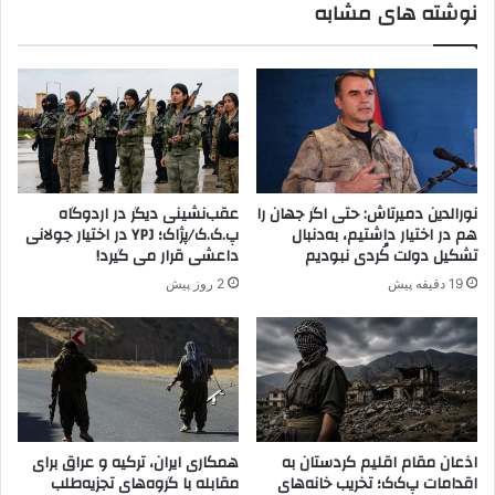
نوشته های مشابه
ا
.
ک
ک
ج
.
ا
ک
ی
د
ی
ر
ن
ش
د
م
ا
ا
نورالدین دمیرتاش: حتی اگر جهان را
عقب‌نشینی دیگر در اردوگاه
ر
ل
هم در اختیار داشتیم، به‌دنبال
پ.ک.ک/پژاک؛ YPJ در اختیار جولانی
ن
ع
تشکیل دولت کُردی نبودیم
داعشی قرار می گیرد!
د
ر
19 دقیقه پیش
2 روز پیش
ا
ق
ب
ه
ه
ل
ا
ک
اذعان مقام اقلیم کردستان به
همکاری ایران، ترکیه و عراق برای
اقدامات پ‌ک‌ک؛ تخریب خانه‌های
مقابله با گروه‌های تجزیه‌طلب
ت