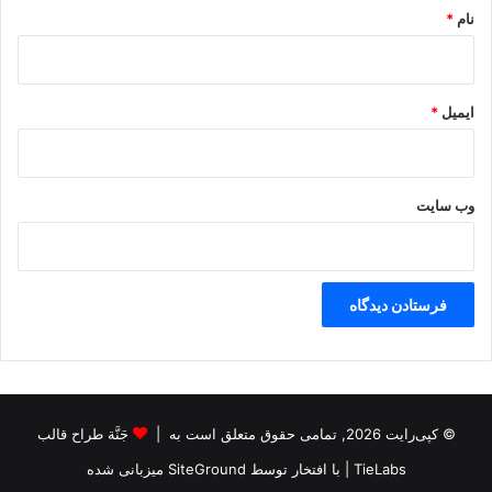
نام
*
ایمیل
*
وب‌ سایت
© کپی‌رایت 2026, تمامی حقوق متعلق است به |
جَنَّة طراح قالب
TieLabs
| با افتخار توسط
SiteGround
میزبانی شده