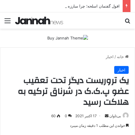
افول گفتمان اسلحه؛ چرا مبارزه مسلحانه در میان کردها اعتبار گذشته را ندارد؟
جستجو برای
منو
خانه
/
اخبار
اخبار
یک تروریست دیگر تحت تعقیب
عضو پ.ک.ک در شرناق ترکیه به
هلاکت رسید
بی‌تاوان
ا
17 اکتبر 2021
0
60
ر
خواندن این مطلب 1 دقیقه زمان میبرد
س