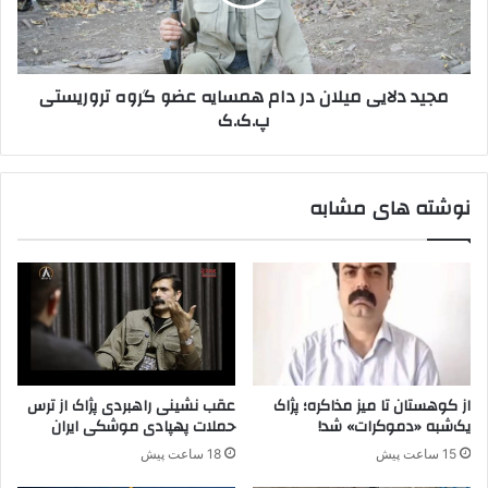
ن
ل
م
ا
ا
ی
ه
ی
مجید دلایی میلان در دام همسایه عضو گروه تروریستی
ا
م
پ.ک.ک
»
ی
ب
ل
ر
ا
ا
ن
نوشته های مشابه
ی
د
ن
ر
ف
د
و
ا
ذ
م
د
ه
ر
م
ا
س
ی
ا
از کوهستان تا میز مذاکره؛ پژاک
عقب نشینی راهبردی پژاک از ترس
ر
ی
یک‌شبه «دموکرات» شد!
حملات پهپادی موشکی ایران
ا
ه
15 ساعت پیش
18 ساعت پیش
ن
ع
/
ض