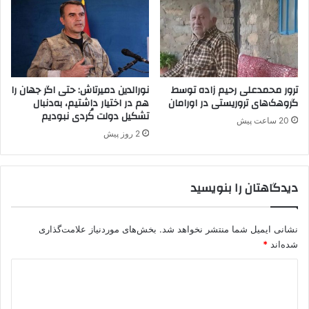
پ
و
ن
گ
ا
ر
ه
و
د
ه
ا
ت
ترور محمدعلی رحیم زاده توسط
نورالدین دمیرتاش: حتی اگر جهان را
د
ر
گروهک‌های تروریستی در اورامان
هم در اختیار داشتیم، به‌دنبال
ن
تشکیل دولت کُردی نبودیم
و
20 ساعت پیش
ا
ر
2 روز پیش
ر
ی
ب
س
ی
ت
دیدگاهتان را بنویسید
ل
ی
ب
پ
ه
.
پ
نشانی ایمیل شما منتشر نخواهد شد.
بخش‌های موردنیاز علامت‌گذاری
ک
ژ
.
شده‌اند
*
ا
ک
د
ک
ن
ی
ق