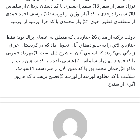
نوزاد سقز از سقز 18) سمیرا جعفری با کد دستان بریتان از سلماس
19) سمیرا دوحدی با کد آمارا وژین از اورمیه‌ 20) یوسف احمد حمدی
از منطقه‌ي قطور خوی 21)آواز محمدی با کد چرا اورمیه‌ از اورمیه‌
دولت تركيه از ميان 26 جنازه‌يي كه متعلق به اعضاي پژاك بود؛ فقط
جنازه‌ي 5تن را به خانواده‌هاي آنان تحويل داد كه در كردستان عراق
زندگي مي‌كردند كه اسامي آنان به شرح ذيل است: 1)مهرداد تتمویی
با کد فرهاد آيهان از سلماس 2)عیسی تاجدار با کد شاهین زاپ از
ماکو 3)رحمان محمد پور با کد متین آلان از سردشت 4)سیامک
سلامت با کد مظلوم اورمیه‌ از اورمیه‌ 5)فصیح پریسا با کد هارون
آگری از سندج‌