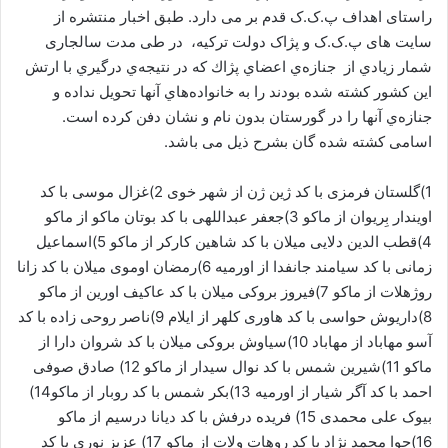
ی
راستای اهداف پ.ک.ک قدم بر می دارد. طبق اخبار منتشره از
م
سایت های پ.ک.ک و پژاک دولت تركيه، در طی مدت سالجاری
ی
شمار زيادي از جنازه‌ي اعضاي پژاك كه در نتيجه‌ي درگيري با ارتش
ل
اين كشور كشته شده بودند را به خانواده‌هاي آنها تحويل نداده و
جنازه‌ي آنها را در گورستان بدون نام و نشان دفن كرده است.
اسامی کشته شده گان بشرح ذیل می باشد.
1)گلستان فرمزی با کد ژین ژن از شهر خوی 2)غزال موسی با کد
اویندار بِريوان از ماکو 3)جعفر عبداللهی با کد بوتان ماکو از ماکو
4)قطب الدین دلایی میلان با کد شاهین کارکر از ماکو 5)اسماعیل
زمانی با کد سیامند جانفدا از اورمیه‌ 6)رمضان اوموی میلان با کد زانا
روژهلات از ماکو 7)فیروز بروکی میلان با کد عاکیف اورین از ماکو
8)داریوش حواسی با کد هاوری کلهر از ایلام 9)ناصر روحی زاده‌ با کد
آسو مهاباد از مهاباد 10)سیاوش بروکی میلان با کد شروان دارا از
ماکو 11)شیرین شمس با کد نوال سیدار از ماکو 12) صادق صوفی
احمد با کد آگر شیار از اورمیه‌ 13)بکر شمس با کد روبار از ماکو14)
بیوک علی محمدی 15) فریده‌ درفش با کد دیانا درسیم از ماکو
16)حوا محمد نژاد با کد روهات ولات از ماکو 17) عزیز نوری با کد