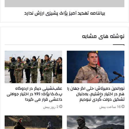
ر
ه
ا
ت
بیاننامه تهدید آمیز پژاک پشیزی ارزش ندارد
ی
ه
ن
د
ا
ی
ب
د
نوشته های مشابه
و
آ
د
م
ی
ی
ی
ز
.
پ
پ
ژ
.
ا
گ
ک
د
پ
نورالدین دمیرتاش: حتی اگر جهان را
عقب‌نشینی دیگر در اردوگاه
ر
ش
هم در اختیار داشتیم، به‌دنبال
پ.ک.ک/پژاک؛ YPJ در اختیار جولانی
س
ی
تشکیل دولت کُردی نبودیم
داعشی قرار می گیرد!
و
ز
16 ساعت پیش
2 روز پیش
ر
ی
ی
ا
ه
ر
ز