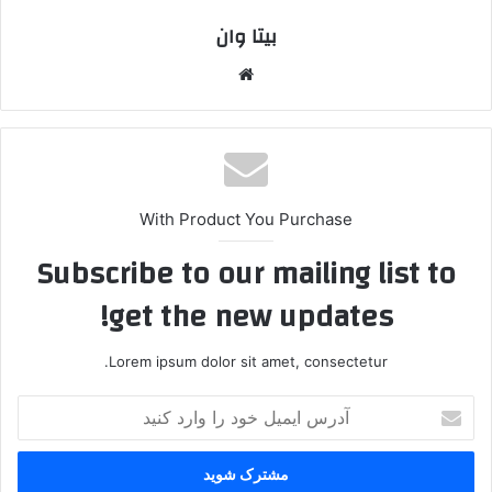
بیتا وان
وبس
ایت
With Product You Purchase
Subscribe to our mailing list to
get the new updates!
Lorem ipsum dolor sit amet, consectetur.
آ
د
ر
س