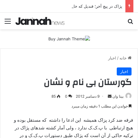
پژاک در پیچ آخر؛ قندیل که خاموش شود، شاخه ایرانی چه خواهد کرد؟
جستجو برای
منو
خانه
/
اخبار
اخبار
گورستان بی نام و نشان
بیتا وان
ا
9 دسامبر 2012
0
85
ر
خواندن این مطلب 1 دقیقه زمان میبرد
س
ا
فرقه ضد کرد پزاک همیشه این ادعا را داشته که مستقل بوده و
ل
هیچ ارتباطی با پ.ک.ک ندارد ، ولی آمار کشته شدهای پژاک در
ا
ترکیه حاکی از آن است که پژاک طبق دستورات پ.ک.ک و در