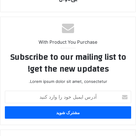
With Product You Purchase
Subscribe to our mailing list to
get the new updates!
Lorem ipsum dolor sit amet, consectetur.
آ
د
ر
س
ا
ی
م