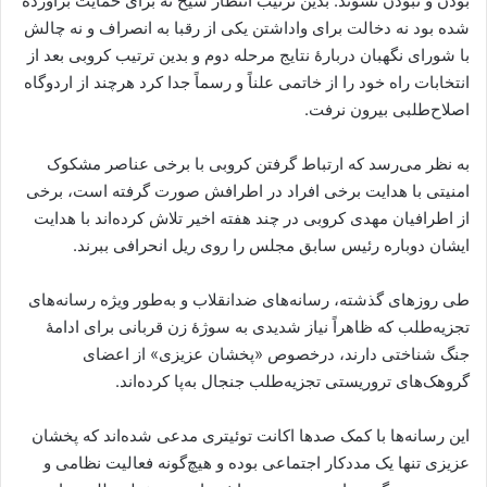
بودن و نبودن نشوند. بدین ترتیب انتظار شیخ نه برای حمایت برآورده
شده بود نه دخالت برای واداشتن یکی از رقبا به انصراف و نه چالش
با شورای نگهبان دربارۀ نتایج مرحله دوم و بدین ترتیب کروبی بعد از
انتخابات راه خود را از خاتمی علناً و رسماً جدا کرد هرچند از اردوگاه
اصلاح‌طلبی بیرون نرفت.
به نظر می‌رسد که ارتباط گرفتن کروبی با برخی عناصر مشکوک
امنیتی با هدایت برخی افراد در اطرافش صورت گرفته است، برخی
از اطرافیان مهدی کروبی در چند هفته اخیر تلاش کرده‌اند با هدایت
ایشان دوباره رئیس سابق مجلس را روی ریل انحرافی ببرند.
طی روزهای گذشته، رسانه‌های ضدانقلاب و به‌طور ویژه رسانه‌های
تجزیه‌طلب که ظاهراً نیاز شدیدی به سوژۀ زن قربانی برای ادامۀ
جنگ شناختی دارند، درخصوص «پخشان عزیزی» از اعضای
گروهک‌های تروریستی تجزیه‌طلب جنجال به‌پا کرده‌اند.
این رسانه‌ها با کمک صدها اکانت توئیتری مدعی شده‌اند که پخشان
عزیزی تنها یک مددکار اجتماعی بوده و هیچ‌گونه فعالیت نظامی و