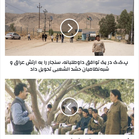
ی
ل
پ
خ
.
و
ک
د
.
ر
ک
ا
د
و
ر
ا
ی
‍ پ.ک.ک در یک توافق داوطلبانه، سنجار را به ارتش عراق و
ر
ک
شبه‌نظامیان حشد الشعبی تحویل داد
د
ت
ک
و
ن
ا
ت
ی
ف
أ
د
ق
م
د
ل
ا
ی
و
ب
ط
ر
ل
خ
ب
ا