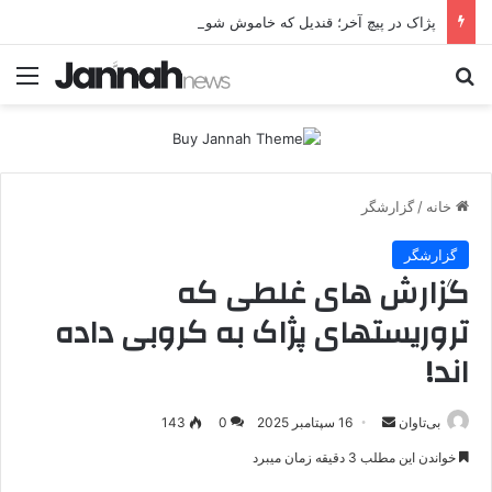
پژاک در پیچ آخر؛ قندیل که خاموش شود، شاخه ایرانی چه خواهد کرد؟
جستجو برای
منو
خانه
/
گزارشگر
گزارشگر
گزارش های غلطی که
تروریستهای پژاک به کروبی داده
اند!
بی‌تاوان
ا
16 سپتامبر 2025
0
143
ر
خواندن این مطلب 3 دقیقه زمان میبرد
س