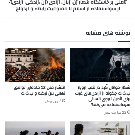
تأملی بر خاستگاه شعار ژن، ژیان، آزادی (زن ،زندگی، آزادی)/
ا
س
از سواستفاده از اسلام تا ممنوعیت رابطه و ازدواج
ن
ت
ه
گ
،
ا
س
ه
نوشته های مشابه
ن
ش
ج
ع
ا
ا
ر
ر
ر
ژ
ا
ن
ب
،
ه
ژ
ا
ی
شکار جوانان کُرد در قلب اروپا؛
انتشار متن 12 ماده‌ای توافق
ر
ا
پ.ک.ک چگونه از آزادی‌های غرب
نهایی بین ترکیه و پ.ک.ک
ت
ن
برای تأمین نیروی انسانی
2 روز پیش
ش
،
سوءاستفاده می‌کند؟
ع
آ
22 ساعت پیش
ر
ز
ا
ا
ق
د
و
ی