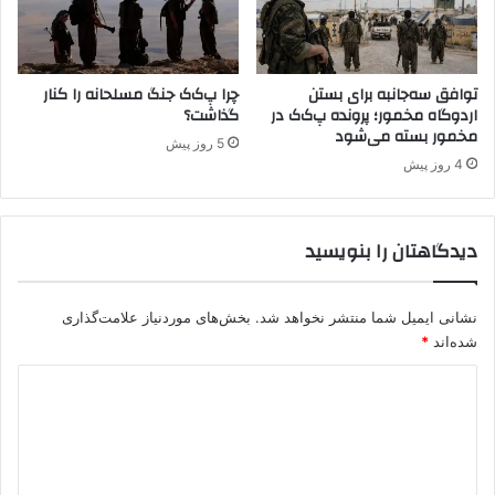
ش
(
ب
ز
ه‌
ن
ن
توافق سه‌جانبه برای بستن
چرا پ‌ک‌ک جنگ مسلحانه را کنار
،
اردوگاه مخمور؛ پرونده پ‌ک‌ک در
گذاشت؟
ظ
ز
مخمور بسته می‌شود
ا
ن
5 روز پیش
م
د
4 روز پیش
ی
گ
ا
ی
ن
،
دیدگاهتان را بنویسید
ح
آ
ش
ز
د
ا
نشانی ایمیل شما منتشر نخواهد شد.
بخش‌های موردنیاز علامت‌گذاری
ا
د
شده‌اند
*
ل
ی
ش
)
د
ع
/
ب
ی
ا
ی
ز
د
ت
س
گ
ح
و