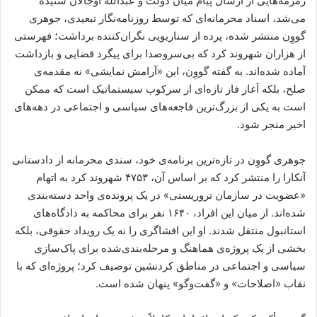
زمزمه‌هایی از ارسال پیام میان دولت و عبدالله اوجالان شنیده
می‌شد، اسناد محرمانه‌ای که توسط روزنامه‌نگار تبعیدی، جوهری
گووِن منتشر شده، پرده از سناریویی نگران‌کننده برداشت؛ فهرستی
از هزاران شهروند کرد که بی‌سروصدا برای پیگرد قضایی و بازداشت
آماده شده‌اند. به گفته گووِن، این «آرامش نمایشی» نه مقدمه‌ی
صلح، بلکه آغاز فاز تازه‌ای از سرکوب سیستماتیک است که ممکن
است به یکی از بزرگ‌ترین فاجعه‌های سیاسی و اجتماعی در دهه‌های
اخیر منجر شود.
جوهری گووِن در تازه‌ترین برنامه‌ی خود، سندی محرمانه از دادستانی
آنکارا را منتشر کرد که بر اساس آن، ۴۷۵۳ شهروند کرد به اتهام
«عضویت در سازمان تروریستی» در یک پرونده‌ی واحد دسته‌بندی
شده‌اند. از میان این افراد، ۱۶۴۰ نفر برای محاکمه به دادگاه‌های
استانبول منتقل شدند. او این افشاگری را نه یک رویداد حقوقی، بلکه
بخشی از یک پروژه‌ی هماهنگ و مرحله‌بندی‌شده برای پاک‌سازی
سیاسی و اجتماعی در مناطق کردنشین توصیف کرد؛ پروژه‌ای که با
نقاب «اصلاحات» و «گفت‌وگو» پنهان شده است.