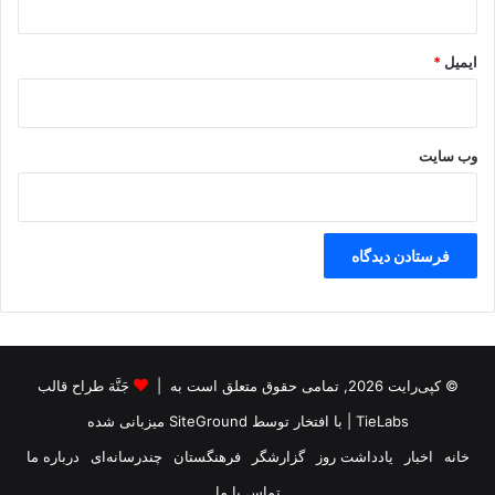
گ
ز
ایمیل
*
ا
ر
ش
و
وب‌ سایت
د
© کپی‌رایت 2026, تمامی حقوق متعلق است به |
جَنَّة طراح قالب
TieLabs
| با افتخار توسط
SiteGround
میزبانی شده
خانه
اخبار
یادداشت روز
گزارشگر
فرهنگستان
چندرسانه‌ای
درباره ما
تماس با ما