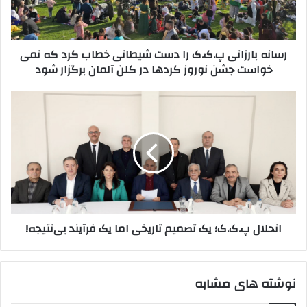
ا
ا
و
ر
ا
ز
رسانه بارزانی پ.ک.ک را دست شیطانی خطاب کرد که نمی
ر
ا
خواست جشن نوروز کردها در کلن آلمان برگزار شود
د
ن
ک
ی
ن
پ
ا
ی
.
ن
د
ک
ح
.
ل
ک
ا
ر
ل
ا
پ‌
د
.
س
ک‌
انحلال پ‌.ک‌.ک؛ یک تصمیم تاریخی اما یک فرآیند بی‌نتیجه!
ت
.
ش
ک
ی
؛
ط
ی
نوشته های مشابه
ا
ک
ن
ت