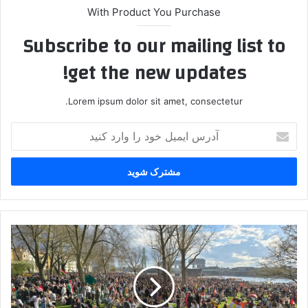
With Product You Purchase
Subscribe to our mailing list to
get the new updates!
Lorem ipsum dolor sit amet, consectetur.
آ
د
ر
س
ا
ی
م
ی
ر
ل
س
خ
ا
و
ن
د
ه
ر
ب