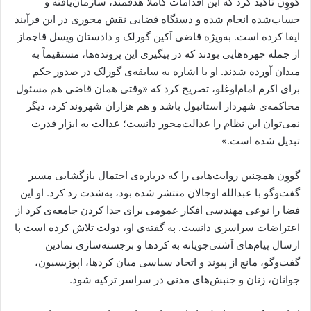
گووِن تأکید کرد که این اقدامات کاملاً هدفمند، سازمان‌یافته و
حساب‌شده انجام شده و دستگاه قضایی نقش محوری در این فرآیند
ایفا کرده است. به‌ویژه قاضی آکین گورلک و دادستان ویسل قاچماز
از جمله چهره‌هایی بودند که در پیگیری این پرونده‌ها، مستقیماً به
میدان آورده شدند. او با اشاره به سابقه‌ی گورلک در صدور حکم
برای اکرم امام‌اوغلو، تصریح کرد که «وقتی همان قاضی هم مسئول
محاکمه‌ی شهردار استانبول باشد و هم هزاران شهروند کرد، دیگر
نمی‌توان این نظام را عدالت‌محور دانست؛ عدالت به ابزار قدرت
تبدیل شده است.»
گووِن همچنین روایت‌هایی را که درباره‌ی احتمال بازگشایی مسیر
گفت‌وگو با عبدالله اوجالان منتشر شده بود، به‌شدت رد کرد. او این
فضا را نوعی مهندسی افکار عمومی برای جدا کردن جامعه‌ی کرد از
اعتراضات سراسری دانست. به گفته‌ی او، دولت تلاش کرده است با
ارسال پیام‌های آشتی‌جویانه به کردها و برجسته‌سازی نمادین
گفت‌وگو، مانع از پیوند و اتحاد سیاسی میان کردها، اپوزیسیون،
جوانان، زنان و جنبش‌های مدنی در سراسر ترکیه شود.