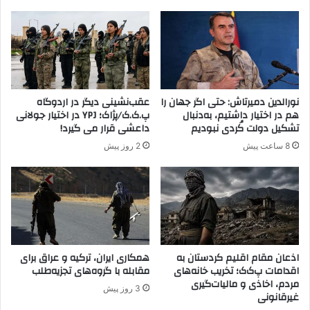
ی
ص
خ
م
ط
ی
ا
م
ب
ت
ک
ا
ر
ر
نورالدین دمیرتاش: حتی اگر جهان را
عقب‌نشینی دیگر در اردوگاه
د
ی
هم در اختیار داشتیم، به‌دنبال
پ.ک.ک/پژاک؛ YPJ در اختیار جولانی
ک
خ
تشکیل دولت کُردی نبودیم
داعشی قرار می گیرد!
ه
ی
8 ساعت پیش
2 روز پیش
ن
ا
م
م
ی
ا
خ
ی
و
ک
ا
ف
س
ر
ت
آ
اذعان مقام اقلیم کردستان به
همکاری ایران، ترکیه و عراق برای
ج
اقدامات پ‌ک‌ک؛ تخریب خانه‌های
مقابله با گروه‌های تجزیه‌طلب
ی
مردم، اخاذی و مالیات‌گیری
ش
ن
3 روز پیش
غیرقانونی
ن
د