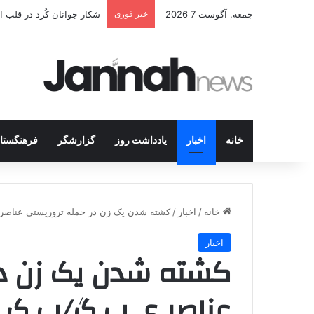
جمعه, آگوست 7 2026
خبر فوری
انتشار متن 12 ماده‌ای توافق نهایی بین ترکیه و پ.ک.ک
خانه
اخبار
یادداشت روز
گزارشگر
فرهنگستا
خانه
/
اخبار
/
کشته شدن یک زن در حمله تروریستی عناصر
اخبار
کشته شدن یک زن در
عناصر ی.پ.گ/پ.ک.ک