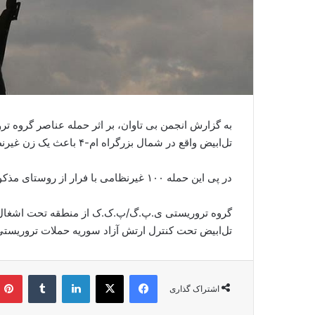
به گزارش انجمن بی تاوان، بر اثر حمله عناصر گروه ت
تل‌ابیض واقع در شمال بزرگراه ام-۴ باعث یک زن غیرنظامی کشته و یک تن دیگر نیز زخمی شد.
در پی این حمله ۱۰۰ غیرنظامی با فرار از روستای مذکور به منطقه «همام ترکمن» پناه بردند.
تل‌ابیض تحت کنترل ارتش آزاد سوریه حملات تروریستی 
فیس بوک
X
لینکدین
‫تامبلر
اشتراک گذاری