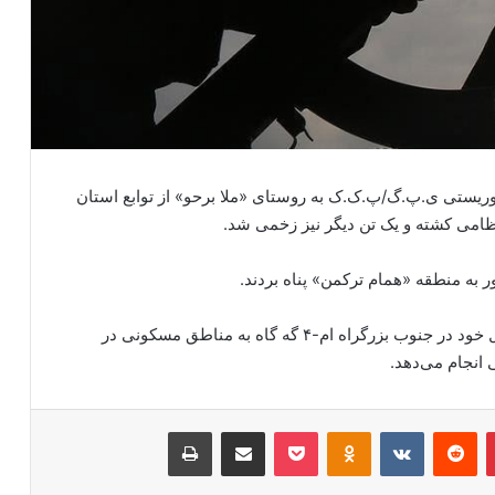
روریستی ی.پ.گ/پ.ک.ک به روستای «ملا برحو» از توابع استان
گروه تروریستی ی.پ.گ/پ.ک.ک از منطقه تحت اشغال خود در جنوب بزرگراه ام-۴ گه گاه به مناطق مسکونی در
انجام می‌دهد.
‫پین‌ترست
‫رددیت
‫VKontakte
‫Odnoklassniki
پاکت
اشتراک گذاری از طریق ایمیل
چاپ