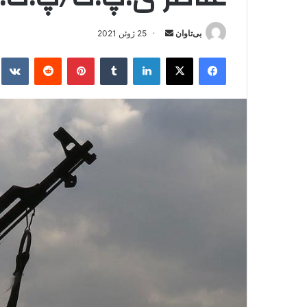
بی‌تاوان
ا
25 ژوئن 2021
ر
فیس بوک
X
لینکدین
‫تامبلر
‫پین‌ترست
‫رددیت
kte
س
ا
ل
ا
ی
م
ی
ل