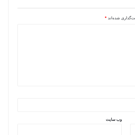
ر
ز
ی
ت‌گذاری شده‌اند
*
ی
ک
ز
خ
م
ی
ب
ر
ج
ا
ی
گ
ذ
ا
ش
ت
وب‌ سایت