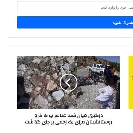
د
ر
گ
ی
ر
ی
م
ی
ا
درگیری میان شبه عناصر پ ک ک و
ن
روستانشینان مرزی یک زخمی بر جای گذاشت
ش
ب