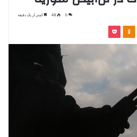
0
48
کمتر از یک دقیقه
‫VKonta
‫Odnoklassniki
پاکت