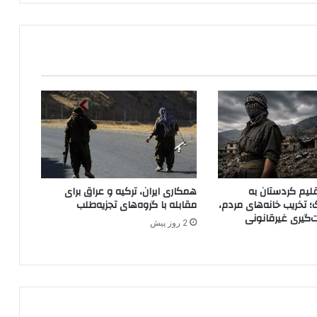
ه
ع
ن
ا
ص
ر
پ
ک
ک
و
ر
و
س
لیم کردستان به
همکاری ایران، ترکیه و عراق برای
ت
؛ تخریب خانه‌های مردم،
مقابله با گروه‌های تجزیه‌طلب
ا
ت‌گیری غیرقانونی
2 روز پیش
ن
ش
ی
ن
ا
ن
م