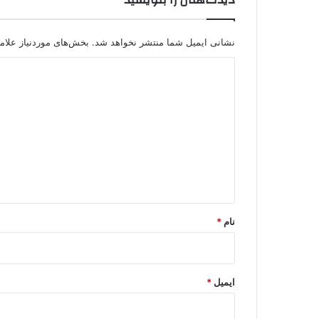
ە
ڵ
ا
نشانی ایمیل شما منتشر نخواهد شد.
بخش‌های موردنیاز علام
ت
د
ن
ک
ی
و
د
ش
ت
گ
ا
ه
*
نام
*
ایمیل
*