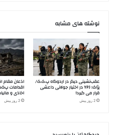
ن
د
د
ی
د
نوشته های مشابه
و
ا
ی
س
ێ
ج
ا
ر
ه
عقب‌نشینی دیگر در اردوگاه پ.ک.ک/
اذعان مقام اق
ە
پژاک؛ YPJ در اختیار جولانی داعشی
اقدامات پ‌ک‌ک
و
قرار می گیرد!
اخاذی و مالیا
ڵ
2 روز پیش
2 روز پیش
د
ا
ن
ب
ۆ
دیدگاهتان را بنویسید
ه