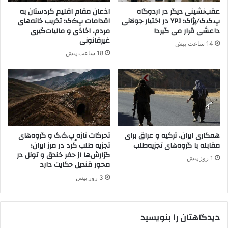
ی
ق
عقب‌نشینی دیگر در اردوگاه
اذعان مقام اقلیم کردستان به
ن
و
پ.ک.ک/پژاک؛ YPJ در اختیار جولانی
اقدامات پ‌ک‌ک؛ تخریب خانه‌های
ک
ا
داعشی قرار می گیرد!
مردم، اخاذی و مالیات‌گیری
ا
م
غیرقانونی
14 ساعت پیش
ر
کُ
18 ساعت پیش
ا
ر
آ
د
ص
ن
ل
د
ا
ا
ن
ر
د
همکاری ایران، ترکیه و عراق برای
تحرکات تازه پ.ک.ک و گروه‌های
مقابله با گروه‌های تجزیه‌طلب
تجزیه طلب کُرد در مرز ایران؛
گزارش‌ها از حفر خندق و تونل در
1 روز پیش
محور قندیل حکایت دارد
3 روز پیش
دیدگاهتان را بنویسید