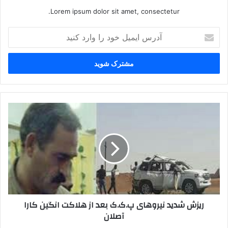
Lorem ipsum dolor sit amet, consectetur.
آ
د
ر
س
ا
ی
م
ی
ر
ل
ی
خ
ز
و
ش
د
ش
ر
د
ا
ی
و
د
ا
ن
ریزش شدید نیروهای پ.ک.ک بعد از هلاکت انگین کارا
ر
ی
آصلان
د
ر
ک
و