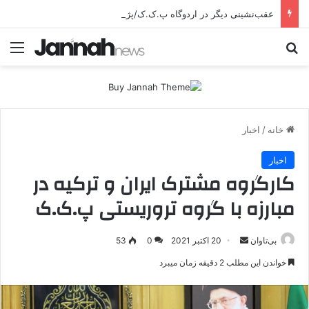
عقب‌نشینی دیگر در اردوگاه پ.ک.ک/پژاک؛ YPJ در اختیار جولانی داعشی قرار می گیرد!
جستجو برای
منو
خانه
/
اخبار
اخبار
کارگروه مشترک ایران و ترکیه در
مبارزه با گروه تروریستی پ.ک.ک
بی‌تاوان
ا
20 اکتبر 2021
0
53
ر
خواندن این مطلب 2 دقیقه زمان میبرد
س
ا
ل