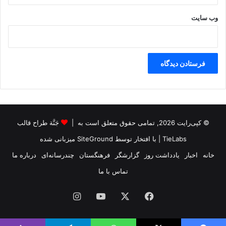
وب‌ سایت
© کپی‌رایت 2026, تمامی حقوق متعلق است به |
جَنَّة طراح قالب
TieLabs
| با افتخار توسط
SiteGround
میزبانی شده
خانه
اخبار
یادداشت روز
گزارشگر
فرهنگستان
چندرسانه‌ای
درباره ما
تماس با ما
فیس
X
یوتیوب
اینستاگرام
بوک