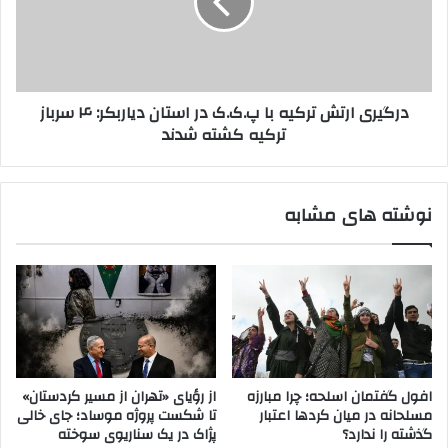
ن
ر
ب
ی
ه
ا
پ‌
ر
ک‌
ت
درگیری ارتش ترکیه با پ.ک.ک در استان دیاربکر: ۴ سرباز
ک
ش
ترکیه کشته شدند
ت
ر
ک
ی
نوشته های مشابه
ه
ب
ا
پ
.
ک
.
ک
د
افول گفتمان اسلحه؛ چرا مبارزه
از رؤیای «تهران از مسیر کردستان»
ر
مسلحانه در میان کردها اعتبار
تا شکست پروژه موساد؛ جای خالی
ا
گذشته را ندارد؟
پژاک در یک سناریوی سوخته
س