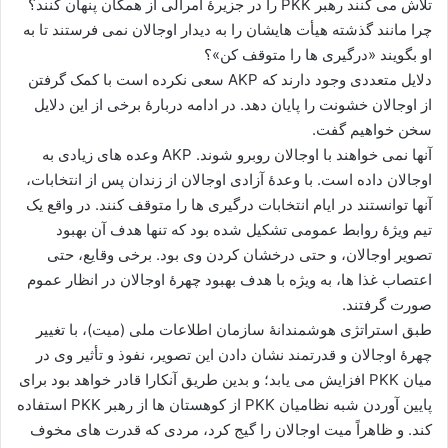
تلاش می کنند رهبر PKK را در جزیرۀ امرالی از همگان پنهان کنند؟
چرا مانند گذشته هیأت هایشان را به دیدار اوجالان نمی فرستند تا به
او بگویند «درگیری ها را متوقف کن»؟
دلایل متعددی وجود دارند که AKP سعی نکرده است با کمک گرفتن
از اوجالان خشونت را پایان دهد. در ادامه دربارۀ برخی از این دلایل
سخن خواهیم گفت.
آنها نمی خواهند با اوجالان روبرو شوند. AKP وعده های زیادی به
اوجالان داده است. با وعدۀ آزادی اوجالان از زندان پس از انتخابات،
آنها توانستند در ایام انتخابات درگیری ها را متوقف کنند. در واقع یک
تیم ویژۀ روابط عمومی تشکیل شده بود که تنها هدف آن بهبود
تصویر اوجالان، و حتی درخشان کردن وی بود. برخی وقایع، حتی
اعتصاب غذا ها، به ویژه با هدف بهبود چهرۀ اوجالان در انظار عموم
صورت گرفتند.
طبق استراتژی هوشمندانۀ سازمان اطلاعات ملی (میت)، با تغییر
چهرۀ اوجالان و قدرتمند نشان دادن این تصویر، نفوذ و تأثیر وی در
میان PKK افزایش می یابد؛ و بدین طریق آنکارا قادر خواهد بود برای
پایین آوردن شبه نظامیان PKK از کوهستان ها از رهبر PKK استفاده
کند. و ظاهراً میت اوجالان را گیج کرد، مردی که قدرت های مخوف