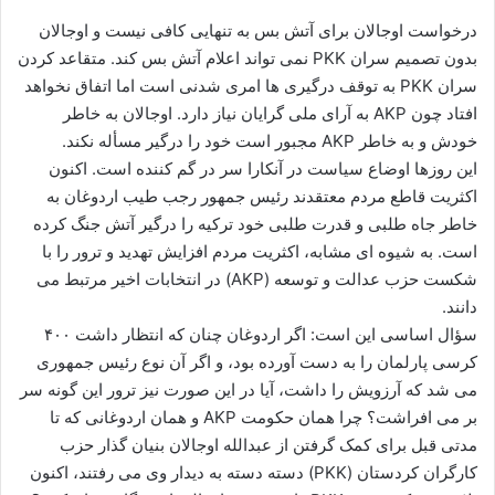
ا
درخواست اوجالان برای آتش بس به تنهایی کافی نیست و اوجالان
ی
بدون تصمیم سران PKK نمی تواند اعلام آتش بس کند. متقاعد کردن
م
سران PKK به توقف درگیری ها امری شدنی است اما اتفاق نخواهد
ی
افتاد چون AKP به آرای ملی گرایان نیاز دارد. اوجالان به خاطر
ل
خودش و به خاطر AKP مجبور است خود را درگیر مسأله نکند.
این روزها اوضاع سیاست در آنکارا سر در گم کننده است. اکنون
اکثریت قاطع مردم معتقدند رئیس جمهور رجب طیب اردوغان به
خاطر جاه طلبی و قدرت طلبی خود ترکیه را درگیر آتش جنگ کرده
است. به شیوه ای مشابه، اکثریت مردم افزایش تهدید و ترور را با
شکست حزب عدالت و توسعه (AKP) در انتخابات اخیر مرتبط می
دانند.
سؤال اساسی این است: اگر اردوغان چنان که انتظار داشت ۴۰۰
کرسی پارلمان را به دست آورده بود، و اگر آن نوع رئیس جمهوری
می شد که آرزویش را داشت، آیا در این صورت نیز ترور این گونه سر
بر می افراشت؟ چرا همان حکومت AKP و همان اردوغانی که تا
مدتی قبل برای کمک گرفتن از عبدالله اوجالان بنیان گذار حزب
کارگران کردستان (PKK) دسته دسته به دیدار وی می رفتند، اکنون