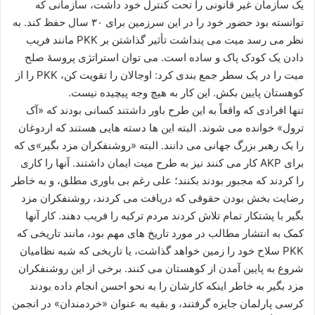
یک سازمان غیر قانونی را تحت کنترل خود داشت، سازمانی که
توانسته بود حضور خود را در این سرزمین برای ۳۰ سال حفظ کند. به
نظر می رسد میت می پنداشت تأثیر گذاشتن بر PKK مانند فریب
دادن یک کودک پاک و ساده است. می توان استراتژی پروسۀ صلح
میت را در یک سطر جمع بندی کرد: اوجالان را تقویت کن، PKK را از
کوهستان پایین بکش. این کار به هیچ وجه پیچیده نیست.
تنها افرادی که واقعاً به این طرح باور داشتند کسانی بودند که «آک
ترول» خوانده می شوند. البته این ها دسته هایی هستند که اردوغان
را یک رهبر بزرگ جهانی می دانند. البته «روشنفکران مزد بگیر»ی که
برای AKP کار می کنند نیز به طرح میت ایمان داشتند. آنها را کاری
را کردند که مجبور بودند بکنند؛ علی رغم بی باوری مطلق، و به خاطر
رضایت بخش بودن حقوقی که دریافت می کردند، روشنفکران مزد
بگیر با پشتکار تمام تلاش کردند مردم ترکیه را فریب دهند. کار آنها
کمک به انتشار مطالب در مورد تاریخ های مهم بود، مانند تاریخی که
PKK سلاح خود را زمین خواهد گذاشت، یا تاریخی که شبه نظامیان
شروع به پایین آمدن از کوهستان می کنند. برخی از این روشنفکران
مزد بگیر به خاطر اینکه کارشان را به نحو احسن انجام داده بودند
کرسی پارلمان جایزه گرفتند، و بقیه به عنوان «خردمندان» در انجمن