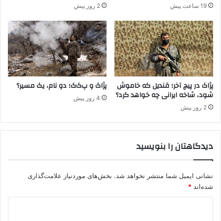
19 ساعت پیش
2 روز پیش
ت
ا
ن
د
ی
ا
ر
ب
پژاک در پیچ آخر؛ قندیل که خاموش
پژاک و پ‌ک‌ک؛ دو نام، یک مسیر؟
شود، شاخه ایرانی چه خواهد کرد؟
ک
4 روز پیش
ر
2 روز پیش
:
۴
س
دیدگاهتان را بنویسید
ر
ب
ا
نشانی ایمیل شما منتشر نخواهد شد.
بخش‌های موردنیاز علامت‌گذاری
ز
ت
شده‌اند
*
ر
د
ک
ی
ی