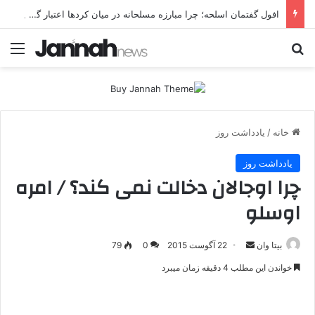
افول گفتمان اسلحه؛ چرا مبارزه مسلحانه در میان کردها اعتبار گذشته را ندارد؟
جستجو برای
منو
خانه
/
یادداشت روز
یادداشت روز
چرا اوجالان دخالت نمی کند؟ / امره
اوسلو
بیتا وان
ا
22 آگوست 2015
0
79
ر
خواندن این مطلب 4 دقیقه زمان میبرد
س
ا
ل