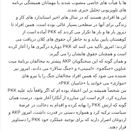
ها یا هیأت های خاصی منصوب شدند یا مهمانان همیشگی برنامه
های تلویزیونی تحلیل خبری شدند.
این ها افرادی هستند که در سال های اخیر استاندارد های کار و
زندگی برای آنها در سطحی بسیار عالی بوده است. همین افراد تا
دیروز بار ها و بار ها تکرار می کردند که PKK آماده است از
کوهستان پایین بیاید و به خاطر آن حقوق های کلان دریافت می
کردند؛ امروز تأکید می کنند که PKK دوباره درگیری ها را آغاز کرده
است و همچنان حقوق هایشان را می گیرند.
و همان گونه که این سخنگویان AKP پیشتر به مخالفان برنامۀ میت
عناوین «جنگجو»، «امنیتی» و «جنگ سالار» می دادند، امروز نیز
شنیده می شود که همین افراد مخالفان جنگ را یا نیرو های
«موازی» می خوانند یا «حامیان PKK».
من شخصاً همیشه بر این اعتقاد بوده ام که اگر واقعاً باید علیه PKK
مبارزه کرد، لازم است این مبارزه از آنکارا آغاز شود. درست همان
گونه که ارتش PKK را بهانه کرده و اقدام به دخالت در عرصۀ
سیاست ترکیه کرد و همواره دستی در قدرت داشت، امروز AKP و
اردوغان اصرار دارند که برای توجیه عملکرد خود PKK را دستاویز
قرار دهند.