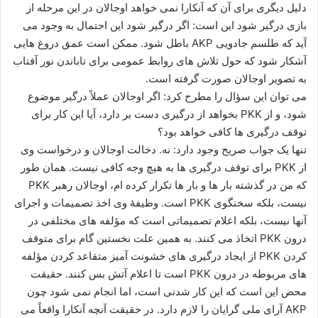
دلیل دیگری برای آن که آنکارا نمی خواهد اوجالان در این مرحله از
بازی درگیر شود این است: اگر درگیر شود این احتمال به وجود می
آید که طلسم جادویی AKP باطل شود. ممکن است عمق دروغ هایی
آشکار شود که حول تلاش های روابط عمومی برای تاباندن نور آفتاب
به تصویر اوجالان صورت گرفته است.
می توان این سؤال را مطرح کرد: اگر اوجالان عملاً درگیر موضوع
شود، و از PKK بخواهد از درگیری دست بر دارد، آیا این کار برای
توقف درگیری ها کافی خواهد بود؟
تنها یک جواب صریح وجود دارد: نه. دخالت اوجالان و درخواست وی
از PKK برای توقف درگیری ها به هیچ وجه کافی نیست. همان طور
که من در گذشته بار ها و بار ها تکرار کرده ام، اوجالان رهبر PKK
نیست، بلکه سخنگوی PKK است. وظیفۀ وی اخذ تصمیمات و اجرای
آنها نیست، بلکه اعلام تصمیماتی است که مؤلفه های مختلفی در
درون PKK اتخاذ می کنند. به همین علت نخستین گام برای متوقف
کردن PKK از ایجاد درگیری های خشونت آمیز متقاعد کردن مؤلفه
های مربوطه در درون PKK است تا اعلام آتش بس کنند. حقیقت
محض این است که این کار شدنی است، اما انجام نمی شود چون
AKP آرای ملی گرایان را لازم دارد. در حقیقت آنچه آنکارا واقعاً می