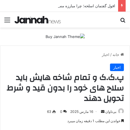
افول گفتمان اسلحه؛ چرا مبارزه مسلحانه در میان کردها اعتبار گذشته را ندارد؟
جستجو برای
منو
خانه
/
اخبار
اخبار
پ.ک.ک و تمام شاخه هایش باید
سلاح های خود را بدون قید و شرط
تحویل دهند
بی‌تاوان
ا
16 مارس 2025
0
63
ر
خواندن این مطلب 1 دقیقه زمان میبرد
س