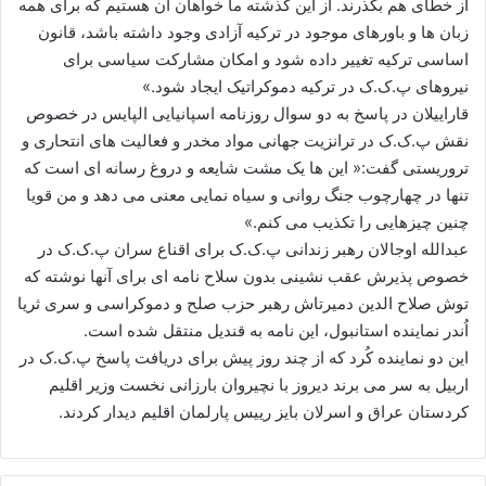
از خطای هم بگذرند. از این گذشته ما خواهان آن هستیم که برای همه
زبان ها و باورهای موجود در ترکیه آزادی وجود داشته باشد، قانون
اساسی ترکیه تغییر داده شود و امکان مشارکت سیاسی برای
نیروهای پ.ک.ک در ترکیه دموکراتیک ایجاد شود.»
قاراییلان در پاسخ به دو سوال روزنامه اسپانیایی الپایس در خصوص
نقش پ.ک.ک در ترانزیت جهانی مواد مخدر و فعالیت های انتحاری و
تروریستی گفت:« این ها یک مشت شایعه و دروغ رسانه ای است که
تنها در چهارچوب جنگ روانی و سیاه نمایی معنی می دهد و من قویا
چنین چیزهایی را تکذیب می کنم.»
عبدالله اوجالان رهبر زندانی پ.ک.ک برای اقناع سران پ.ک.ک در
خصوص پذیرش عقب نشینی بدون سلاح نامه ای برای آنها نوشته که
توش صلاح الدین دمیرتاش رهبر حزب صلح و دموکراسی و سری ثریا
اُندر نماینده استانبول، این نامه به قندیل منتقل شده است.
این دو نماینده کُرد که از چند روز پیش برای دریافت پاسخ پ.ک.ک در
اربیل به سر می برند دیروز با نچیروان بارزانی نخست وزیر اقلیم
کردستان عراق و اسرلان بایز رییس پارلمان اقلیم دیدار کردند.