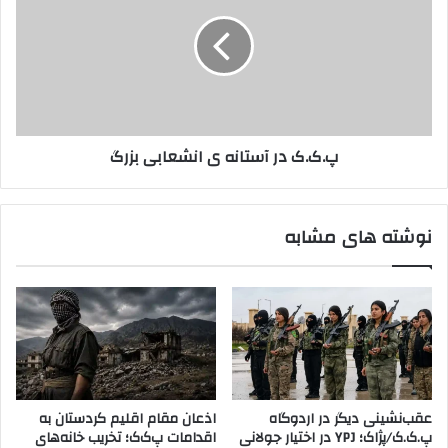
ی
ر
ک
د
ی
.
ب
ک
خ
د
و
ر
ر
آ
د
س
پ.ک.ک در آستانه ی انشعابی بزرگ
ه
ت
و
ا
ج
ن
د
ه
نوشته های مشابه
ا
ی
ش
ا
د
ن
ه
ش
گ
ع
ر
ا
و
ب
ه
ی
ک
ب
عقب‌نشینی دیگر در اردوگاه
اذعان مقام اقلیم کردستان به
پ
ز
پ.ک.ک/پژاک؛ YPJ در اختیار جولانی
اقدامات پ‌ک‌ک؛ تخریب خانه‌های