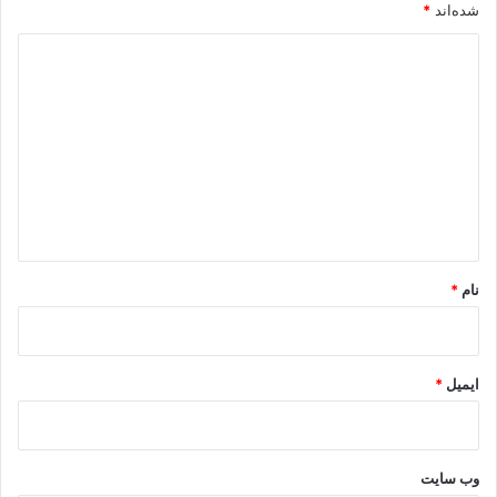
شده‌اند
*
د
ی
د
گ
ا
ه
*
نام
*
ایمیل
*
وب‌ سایت