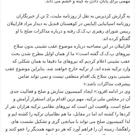
مهمی برای پایان دادن به کینه و خشم می داند.
ا
ی
به گزارش کردپرس به نقل از روزنامه ملیت، 2 تن از خبرنگاران
م
روزنامه اسپانیایی اِلپایس در کوهستان قندیل به دیدار مراد قاراییلان
ی
رییس شورای رهبری پ.ک.ک رفته و درباره مذاکرات صلح با او
ل
گفتگو کرده اند.
قاراییلان در این مصاحبه درباره موضوع عقب نشینی بدون سلاح
نیروهای پ.ک.ک گفته است:« ما از همان اوایل مطرح شدن بحث
عقب نشینی اعلام کردیم که نیروهای ما دقیقا به همان شکلی که
وارد ترکیه شده اند، از ترکیه خارج خواهند شد. بنابراین موضوع عقب
نشینی بدون سلاح یک اقدام منطقی نیست و نمی تواند ضامن
پیشرفت مذاکرات باشد.»
وی در ادامه افزود:« ایجاد کمیسیون سازش و صلح و فعالیت جدی
آن در مجلس ملی ترکیه، مهم ترین اقدام برای استقرار آرامش و
صلح است. واقعیت این است که نیروهای نظامی ترکیه هزاران نفر از
کردها را کشته اند اما در مقابل، ما هم نظامیان ترکیه را کشته ایم و
لذا کمیسیون صلح می تواند با میانجی گری و تشکیل نشست های
راهگشا، زمینه آن را فراهم آورد که هر دو جبهه همدیگر را عفو کنند و