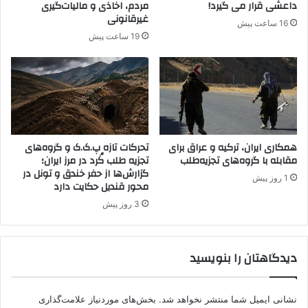
ژ
ر
داعشی قرار می گیرد!
مردم، اخاذی و مالیات‌گیری
ا
گ
غیرقانونی
16 ساعت پیش
ک
19 ساعت پیش
همکاری ایران، ترکیه و عراق برای
تحرکات تازه پ.ک.ک و گروه‌های
مقابله با گروه‌های تجزیه‌طلب
تجزیه طلب کُرد در مرز ایران؛
گزارش‌ها از حفر خندق و تونل در
1 روز پیش
محور قندیل حکایت دارد
3 روز پیش
دیدگاهتان را بنویسید
نشانی ایمیل شما منتشر نخواهد شد.
بخش‌های موردنیاز علامت‌گذاری