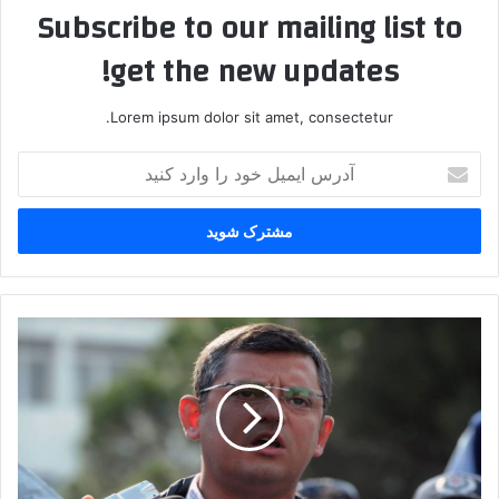
Subscribe to our mailing list to
get the new updates!
Lorem ipsum dolor sit amet, consectetur.
آ
د
ر
س
ا
ی
م
ی
ا
ل
و
خ
ز
و
گ
د
و
ر
ر
ا
ا
و
و