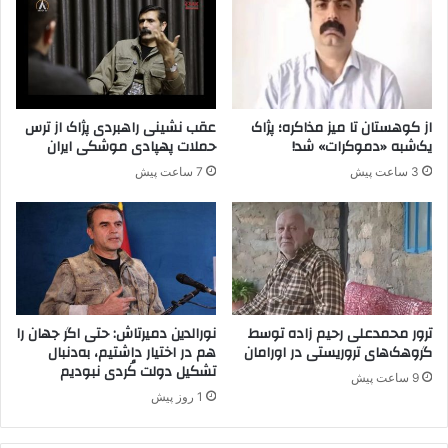
ز
د
ا
ن
د
ب
ی
ه
ا
ح
و
ا
از کوهستان تا میز مذاکره؛ پژاک
عقب نشینی راهبردی پژاک از ترس
ج
م
یک‌شبه «دموکرات» شد!
حملات پهپادی موشکی ایران
ا
ی
3 ساعت پیش
7 ساعت پیش
ل
ا
ا
ص
ن
ل
و
ی
ا
ت
ن
ر
ت
و
خ
ر
ترور محمدعلی رحیم زاده توسط
نورالدین دمیرتاش: حتی اگر جهان را
ا
ی
گروهک‌های تروریستی در اورامان
هم در اختیار داشتیم، به‌دنبال
ب
تشکیل دولت کُردی نبودیم
س
9 ساعت پیش
م
م
1 روز پیش
ج
پ
د
.