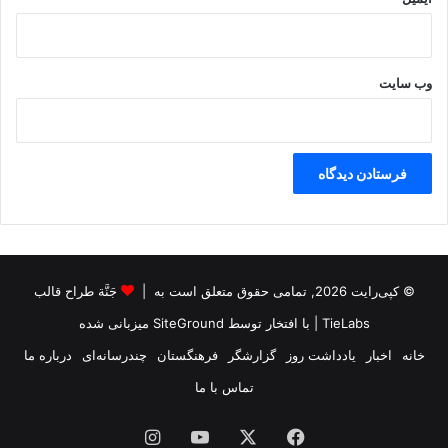
وب‌ سایت
© کپی‌رایت 2026, تمامی حقوق متعلق است به |
جَنَّة طراح قالب
TieLabs
| با افتخار توسط
SiteGround
میزبانی شده
خانه
اخبار
یادداشت روز
گزارشگر
فرهنگستان
چندرسانه‌ای
درباره ما
تماس با ما
فیس
X
یوتیوب
اینستاگرام