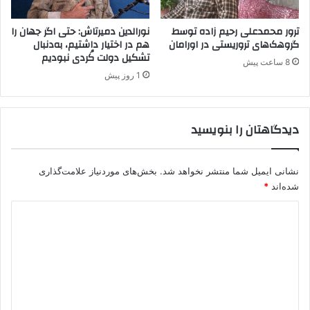
پ
ا
ژ
ن
ترور محمدعلی رحیم زاده توسط
نورالدین دمیرتاش: حتی اگر جهان را
ا
ه
گروهک‌های تروریستی در اورامان
هم در اختیار داشتیم، به‌دنبال
ک
تشکیل دولت کُردی نبودیم
گ
8 ساعت پیش
ا
ر
1 روز پیش
ز
ف
و
ت
ک
ه
دیدگاهتان را بنویسید
ل
ا
ا
س
ی
ت
ا
نشانی ایمیل شما منتشر نخواهد شد.
بخش‌های موردنیاز علامت‌گذاری
م
شده‌اند
*
ض
د
ا
ک
ی
ن
د
ن
د
گ
ه
ا
ب