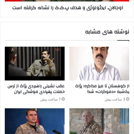
و
ا
اوجالان، ایدئولوژی و هدف پ.ک.ک را نشانه گرفته است ‌‌
آ
ی
س
د
ی
ئ
ب
و
نوشته های مشابه
د
ل
ی
و
د
ژ
گ
ی
ا
و
ن
ه
ت
د
ر
ف
و
پ
از کوهستان تا میز مذاکره؛ پژاک
عقب نشینی راهبردی پژاک از ترس
ر
.
یک‌شبه «دموکرات» شد!
حملات پهپادی موشکی ایران
ی
ک
3 ساعت پیش
7 ساعت پیش
س
.
م
ک
پ‌
ر
ک‌
ا
ک
ن
و
ش