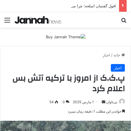
افول گفتمان اسلحه؛ چرا مبارزه مسلحانه در میان کردها اعتبار گذشته را ندارد؟
جستجو برای
منو
خانه
/
اخبار
اخبار
پ.ک.ک از امروز با ترکیه آتش بس
اعلام کرد
بی‌تاوان
ا
1 مارس 2025
0
54
ر
خواندن این مطلب 1 دقیقه زمان میبرد
س
ا
ل