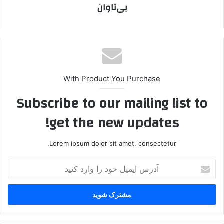
بی‌تاوان
With Product You Purchase
Subscribe to our mailing list to
get the new updates!
Lorem ipsum dolor sit amet, consectetur.
آ
د
ر
س
ا
ی