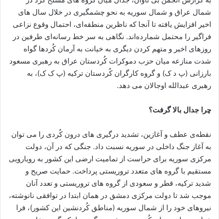
شمال عراق و شمال سوریه به نحو چشمگیری در خلال سال های
اخیر افزایش یافته تا آنجا که ناظرین منطقه‌ای، احتمال وقوع نزاعی
فراگیر را محتمل شمارده‌اند. نگاهی به سر خط رسانه‌ای طرفین در
روزهای اخیر و متهم کردن دیگری به خیانت به آرمان کُردها گواه
شدت منازعه میان حزب دموکرات کُردستان عراق به رهبری مسعود
بارزانی (پ د ک) و گروه کارگران کُردستان ترکیه (پ ک ک)، به
رهبری عبدالله اوجالان می دهد.
چرا جدال بالا گرفت؟
نقطه‌ی عطف و آغازین، تشدید درگیری های درون کُردی را می توان
به آغاز جنگ داخلی در سوریه نسبت داد. جنگی که در آن، دولت
مرکزی سوریه برای حراست از تمامیت ارضی این کشور به رویارویی
مستقیم با گروه های متعدد تروریستی پرداخت. حمایت صریح و
شدید ترکیه، قطر و سعودی از گروه های تروریستی و تعدد آنان
موجب شد تا دولت مرکزی دمشق در همان ابتدا در توافقی نانوشته،
نیروهای خود را از شمال سوریه (مناطق کُردنشین این کشور)، فرا