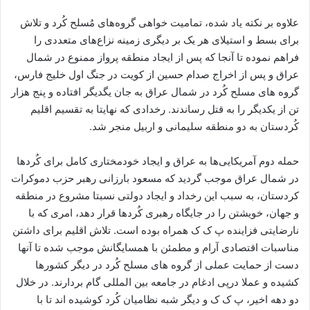
علاوه بر نکته یاد شده، تمامیت خواهی گروه‌های مُسلح کُرد و تلاش
برای بسط و استیلای هر یک بر دیگری زمینه نزاع‌های متعددی را
فراهم نموده تا آنجا که پس از ایجاد منطقه پرواز ممنوع در شمال
عراق و پس از اخراج صدام حسین از کویت در جنگ اول خلیج فارس،
گروه های مسلح کُرد در شمال عراق به جان یگدیگر افتاده و پنج هزار
تن از یکدیگر را به قتل رساندند. رخدادی که نهایتا به تقسیم اقلیم
کُردستان به دو منطقه سلیمانی و اربیل منجر شد.
حمله دوم آمریکایی‌ها به عراق و ایجاد خودمختاری کامل برای کُردها
در شمال عراق موجب گردید که مسعود بارزانی رهبر حزب دموکرات
کردستان، به سبب این رخداد و ایجاد دولتی نسبتا مشروع در منطقه
و جهان، خویشتن را در جایگاه رهبری کُردها قرار دهد، امری که با
نارضایتی فزاینده پ ک ک همراه بوده است. تلاش اقلیم برای داشتن
مناسبات اقتصادی آرام و مطمئن با همسایگانش موجب شده تا آنها
دست از حمایت عملی از گروه های مسلح کُرد در دیگر کشورها
کشیده و عملا درپی ادغام در جامعه بین المللی گام بردارند. در خلال
دو دهه اخیر، پ ک ک و دیگر شبه نظامیان کُرد کوشیده اند تا با