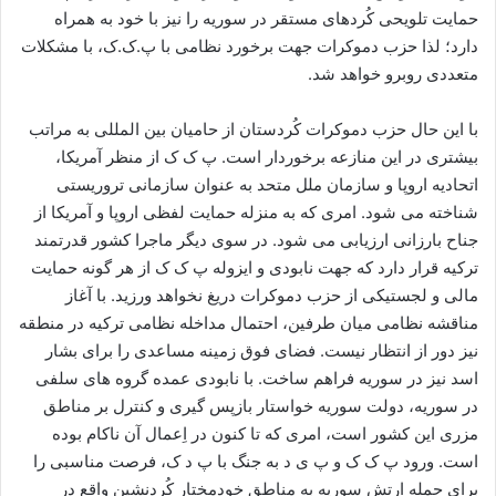
حمایت تلویحی کُردهای مستقر در سوریه را نیز با خود به همراه
دارد؛ لذا حزب دموکرات جهت برخورد نظامی با پ.ک.ک، با مشکلات
متعددی روبرو خواهد شد.
با این حال حزب دموکرات کُردستان از حامیان بین المللی به مراتب
بیشتری در این منازعه برخوردار است. پ ک ک از منظر آمریکا،
اتحادیه اروپا و سازمان ملل متحد به عنوان سازمانی تروریستی
شناخته می شود. امری که به منزله حمایت لفظی اروپا و آمریکا از
جناح بارزانی ارزیابی می شود. در سوی دیگر ماجرا کشور قدرتمند
ترکیه قرار دارد که جهت نابودی و ایزوله پ ک ک از هر گونه حمایت
مالی و لجستیکی از حزب دموکرات دریغ نخواهد ورزید. با آغاز
مناقشه نظامی میان طرفین، احتمال مداخله نظامی ترکیه در منطقه
نیز دور از انتظار نیست. فضای فوق زمینه مساعدی را برای بشار
اسد نیز در سوریه فراهم ساخت. با نابودی عمده گروه های سلفی
در سوریه، دولت سوریه خواستار بازپس گیری و کنترل بر مناطق
مزری این کشور است، امری که تا کنون در اِعمال آن ناکام بوده
است. ورود پ ک ک و پ ی د به جنگ با پ د ک، فرصت مناسبی را
برای حمله ارتش سوریه به مناطق خودمختار کُردنشین واقع در