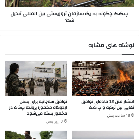
و
د
ن
پ.ک.ک چگونه به یک سازمان تروریستی بین المللی تبدیل
ی
ه
شد؟
"
ب
ر
ه
ا
ی
ت
ک
نوشته های مشابه
ب
س
ل
ا
ی
ز
غ
م
ب
ا
ر
ن
ا
ت
ی
ر
س
و
انتشار متن 12 ماده‌ای توافق
توافق سه‌جانبه برای بستن
ا
ر
نهایی بین ترکیه و پ.ک.ک
اردوگاه مخمور؛ پرونده پ‌ک‌ک در
ز
ی
مخمور بسته می‌شود
18 ساعت پیش
م
س
3 روز پیش
ا
ت
ن‌
ی
ه
ب