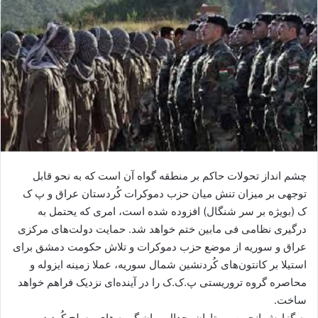
ا
ی
م
ی
ل
چشم انداز تحولات حاکم بر منطقه گواه آن است که به نحو قابل
توجهی بر میزان تنش میان حزب دموکرات کُردستان عراق و پ ک
ک (بویژه بر سر شنگال) افزوده شده است، امری که یحتمل به
درگیری نظامی فی مابین ختم خواهد شد. حمایت دولت‌های مرکزی
عراق و سوریه از موضع حزب دموکرات و تلاش حکومت دمشق برای
استیلا بر کانتون‌های کُردنشین شمال سوریه، عملا زمینه ایزوله و
محاصره گروه تروریستی پ.ک.ک را در آینده‌ای نزدیک فراهم خواهد
ساخت.
به گزارش انجمن بی تاوان، جدال میان گروه های مسلح کُرد در