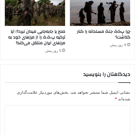
ا
ی
ی
ن
ت
ا
ر
ل
و
م
چرا پ‌ک‌ک جنگ مسلحانه را کنار
صلح یا جابه‌جایی میدان نبرد؟؛ آیا
ر
گذاشت؟
ترکیه پ.ک.ک را از مرزهای خود به
ل
مرزهای ایران منتقل می‌کند؟
ی
ل
4 روز پیش
س
ی
5 روز پیش
ت
ت
ی
ب
ت
د
دیدگاهتان را بنویسید
و
ی
ص
ل
ی
ش
نشانی ایمیل شما منتشر نخواهد شد.
بخش‌های موردنیاز علامت‌گذاری
ف
د
ک
شده‌اند
*
؟
ر
د
د
ی
د