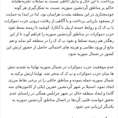
پرداخت، با این حال و بدلیل آگاهی نسبت به تمایلات تجزیه‌طلبانه
حاکم بر مناطق کُردنشین سوریه، نسبت به شکل‌گیری هر گونه
خودمختاری در این منطقه بشدت هراسان بود. لذا در ابتدا به حمایت
از مسعود بارزانی پرداخت و با آگاهی از رقابت درونی حزب دموکرات
با پ ک ک و روابط حسنه اربیل با آنکارا، کوشید تا زمینه بسط نفوذ
حزب دموکرات در مناطق کُردنشین سوریه را فراهم آورد تا از این
رهگذر هم زمینه تسلط و نفوذ پ ک ک را در منطقه کم نماید و هم
مانع از ورود نظامی و هزینه های احتمالی حاصل از حضور ارتش این
کشور در شمال سوریه شود.
عدم موفقیت حزب دموکرات در شمال سوریه نهایتا به تشدید تنش
ها میان حزب دموکرات و پ ک ک منجر شد. نهایتا ارتش ترکیه به
شمال سوریه حمله نموده و مناطق حائلی را در برخی نقاط مرزی
ایجاد نمود. استیلا بر شهر کُردنشین عفرین (یکی از کانتون‌های سه
گانه) و ایجاد منطقه حائل در شهر جرابلس همگی در راستای عدم
تحقق خواست قلبی کُردها در اتصال مناطق کُردنشین سوریه به
یکدیگر ارزیابی می شود.