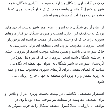
ک ک در آزادسازی شنگال مشارکت نمودند. با آزادی شنگال، عملا
شهر در کنترل گریلاهای وابسته به پ ک ک قرار گرفت. امری که با
خشم حزب دموکرات کُردستان همراه شد.
از زمان آزادی شنگال تا به امروز، زمام امور شهر بدست ایزدی های
نزدیک به پ.ک.ک قرار دارد. اهمیت راهبردی شنگال در کنار مرزهای
سوریه برای پ ک ک و حشدالشعبی از اهمیت فزاینده ای برخوردار
است. نیروهای مقاومت در پی ایجاد منطقه ای برای دسترسی به
خاک سوریه می باشند و همین مسئله موجب استقرار نیروهای حشد
در حاشیه شنگال شده است. نیروهای پ ک ک نیز دلیل نفوذ در
کُردستان سوریه، به شهر شنگال به عنوان تنها نقطه ای نگاه می
نمایند که فضای تنفسی برای کُردهای سوری محسوب شده و عملا
به روزنه تنفس و راه ورود این منطقه به جهان خارج ارزیابی می
شود.
استقرار مصطفی الکاظمی در سِمت نخست وزیری عراق و تلاش او
برای تضعیف مقاومت در منطقه نیز موجب شده بود تا وی در
توافقی با بارزانی، عملا کنترل منطقه شنگال را به حزب دموکرات