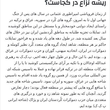
ریشه نزاع در کجاست؟
از زمان فروپاشی امپراطوری عثمانی در سال های پس از جنگ
جهانی اول تا به امروز، گروه های کُرد در سوریه، عراق و ترکیه در
راستای ایجاد دولتی خودمختار و یا مستقل در این مناطق کوشیده
اند. تمایلات تجزیه طلبانه به مناطق کُردنشین ایران نیز در خلال های
سال بعد کشیده شد. در طول دهه های یاد شده و به فراخور تمایلات
حاکم بر هر منطقه، شاهد ایجاد گروه های متعدد کُرد نظیر کومله و
دموکرات در ایران، اتحادیه میهنی، گوران و حزب دموکرات در عراق
و… بوده ایم. با این حال و در طول چهار دهه اخیر، پ.ک.ک به رهبری
عبدالله اوجالان و با تکیه بر آرای مارکسیستی کوشید تا پا را از
تحرکات منطقه ای در ترکیه فراتر نهاده و عملا به تاسیس شبکه ای
بین المللی مبادرت ورزد. از همین رو گروه یاد شده اقدام به تاسیس
شاخه هایی در عراق، سوریه و ایران نمود. تاسیس شاخه های جدید
با منافع گروه هایی که پیشتر در منطقه فعال بودند؛ دچار تعارض
گردید، آنچنان که به طور نمونه شاهد زد و خورد و درگیری های
متعددی میان حزب دموکرات کُردستان ایران و پژاک (شاخه ایرانی
پ ک ک) بوده ایم.