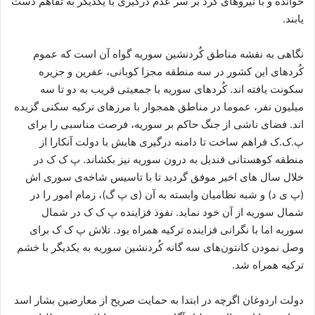
خوانده و با نیروهای کُرد بر سر عدم درگیری با یکدیگر به تفاهم دست
یابند.
نگاهی به نقشه مناطق کُردنشین سوریه گواه آن است که عموم
کُردهای این کشور در سه منطقه مجزا کوبانی، عفرین و جزیره
سکونت یافته اند. کُردهای سوریه با جمعیتی قریب به دو تا سه
میلیون نفر، عموما در مناطق همجوار با مرزهای ترکیه سکنی گزیده
اند. فضای ناشی از جنگ حاکم بر سوریه، فرصت مناسبی را برای
پ.ک.ک فراهم ساخت تا دامنه درگیری هایش با دولت آنکارا از
منطقه کوهستانی قندیل به درون سوریه نیز بکشاند. پ ک ک در
خلال سال های اخیر موفق گردید تا با تاسیس شاخه‌ی سوری اش
(پ ی د) و شبه نظامیان وابسته به آن (ی پ گ)، زمام امور را در
شمال سوریه از آن خود نماید. نفوذ فزاینده پ ک ک در شمال
سوریه اما با نگرانی فزاینده ترکیه همراه بود. تلاش پ ک ک برای
وصل نمودن کانتون‌های سه گانه کُردنشین سوریه به یکدیگر با خشم
ترکیه همراه شد.
دولت اردوغان اگرچه در ابتدا به حمایت صریح از معارضین بشار اسد