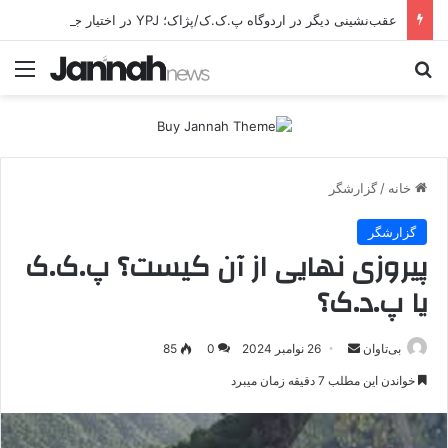
عقب‌نشینی دیگر در اردوگاه پ.ک.ک/پژاک؛ YPJ در اختیار جولانی داعشی قرار می گیرد!
جستجو برای
منو
خانه
/
گزارشگر
گزارشگر
پیروزی نهایی از آن کیست؟ پ.ک.ک
یا پ.د.ک؟
بی‌تاوان
ا
26 نوامبر 2024
0
85
ر
خواندن این مطلب 7 دقیقه زمان میبرد
س
ا
ل