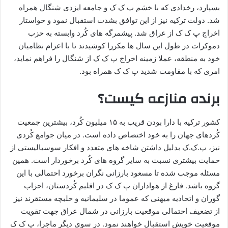
بسپارد، رخدادی که با خشم پ ک ک و جامعه ایزدی شنگال همراه
شد. دولت ترکیه نیز از این توافق بشدت استقبال نمود و خواستار
اخراج پ ک ک از عراق شد. پیشمرگه های کُرد وابسته به حزب
دموکرات در طول این سال ها مکررا کوشیدند تا با اعزام نظامیان
خود به منطقه، عملا زمینه اخراج پ ک ک از شنگال را فراهم نماید،
امری که با مقاومت شدید پ ک ک همراه بود.
برنده منازعه کیست؟
کشور ترکیه با دارا بودن قریب به ۱۵ میلیون کُرد، بیشترین جمعیت
کُردهای جهان را به خود اختصاص داده است. در میان جوامع کُردی
نیز، پ.ک.ک بدلیل داشتن شاخه های متعدد و افکار سوسیالیستی از
حمایت بیشتری نسبت به سایر گروه های کُرد برخوردار است. همین
مسئله موجب شده تا مسعود بارزانی نگران برخورد احتمالی با این
گروه باشد. فارغ از هواداران پ ک ک در اقلیم کُردستان، احزاب
گوران و اتحادیه میهنی که عموما در سلیمانیه و حلبچه مستقرند نیز
از تضعیف احتمالی موقعیت بارزانی در شمال عراق جهت تقویت
موقعیت خویش استقبال خواهند نمود. در سوی دیگر ماجرا، پ ک ک