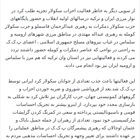
از سویی دیگر به خاطر فعالیت احزاب سکولار تجزیه طلب کرد در
نوار مرزی ایران و ترکیه درسالهای اولیه انقلاب و حضور پایگاههای
حزب سکولار دمکرات به رهبری عبدالرحمان قاسملو و حزب سکولار
کومله به رهبری عبداله مهتدی در مناطق مرزی شهرهای ارومیه و
سلماس در غیاب نیروهای مسلح جمهوری اسلامی ، اعضای پ.ک.ک
به راحتی در نواحی که عناصر دمکرات و کومله حضور داشتند تردد
می کردند و فعالیتهایی نیز در استان وان ترکیه که هم مرز با سلماس
و ارومیه ایران نیز بود انجام می دادند.
این فعالیتها باعث جذب تعدادی از جوانان سکولار کرد ایرانی توسط
پ.ک.ک شد.بعد از فروپاشی شوروی و ضربه خوردن احزاب و
گروههای کمونیستی جهان، حزب کارگران نیز تلاش کرد به شکلی به
بازسازی مجدد خود بپردازد. از اینرو بیشتر به تحریک احساسات
قومی و ناسیونالیستی پرداخته و سعی در کمرنگ کردن گرایشات
مارکسیستی خود نمود. تعدادی از رهبران از جمله جمیل بایاک و
عثمان اوجالان که رهبری پیشمرگان پ.ک.ک در مناطق عملیاتی را
بر عهده داشتند برای تغییر وجهه و تحریک احساسات مذهبی مردم به