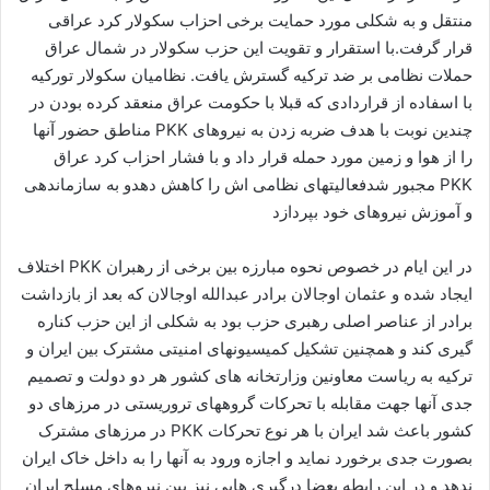
منتقل و به شکلی مورد حمایت برخی احزاب سکولار کرد عراقی
قرار گرفت.با استقرار و تقویت این حزب سکولار در شمال عراق
حملات نظامی بر ضد ترکیه گسترش یافت. نظامیان سکولار تورکیه
با اسفاده از قراردادی که قبلا با حکومت عراق منعقد کرده بودن در
چندین نوبت با هدف ضربه زدن به نیروهای PKK مناطق حضور آنها
را از هوا و زمین مورد حمله قرار داد و با فشار احزاب کرد عراق
PKK مجبور شدفعالیتهای نظامی اش را کاهش دهدو به سازماندهی
و آموزش نیروهای خود بپردازد
در این ایام در خصوص نحوه مبارزه بین برخی از رهبران PKK اختلاف
ایجاد شده و عثمان اوجالان برادر عبدالله اوجالان که بعد از بازداشت
برادر از عناصر اصلی رهبری حزب بود به شکلی از این حزب کناره
گیری کند و همچنین تشکیل کمیسیونهای امنیتی مشترک بین ایران و
ترکیه به ریاست معاونین وزارتخانه های کشور هر دو دولت و تصمیم
جدی آنها جهت مقابله با تحرکات گروههای تروریستی در مرزهای دو
کشور باعث شد ایران با هر نوع تحرکات PKK در مرزهای مشترک
بصورت جدی برخورد نماید و اجازه ورود به آنها را به داخل خاک ایران
ندهد و در این رابطه بعضا درگیری هایی نیز بین نیروهای مسلح ایران