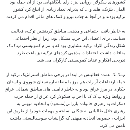
کشورهای سکولار اروپایی نیز دارای پایگاههایی بود از آن جمله بود
آلمان، بلژیک، هلند و … که پذیرای تعداد زیادی از اتباع کرد کشور
ترکیه بودند و در آنجا به جذب نیرو و کمک های مالی اقدام می کردند.
به خاطر بافت اجتماعی و مذهبی مناطق کردنشین ترکیه، فعالیت
سیاسی برای اعضای این حزب مشکل بود، زیرا از نظر اجتماعی
شکل زندگی اکراد ترکیه عشایری بود که با مرام کمونیستی پ.ک.ک
منافات داشت. اعتقادات مذهبی کردهای ترکیه نیز باعث طرد
تدریجی افکار و عقاید کمونیستی کارگران می شد.
پ.ک.ک عمده فعالیتش در ابتدا در برخی مناطق استراتژیک ترکیه از
جمله ارتفاعات آرارات هم مرز با منطقه ارمنستان شوروی و استان
حکاری در مرز عراق بود و به خاطر ناامنی های مناطق شمالی عراق
و روابط ویژه پ.ک.ک با احزاب سکولار کرد عراق از جمله حزب
دمکرات به رهبری خانواده بارزانی(مسعود) و اتحادیه میهنی به
رهبری جلال طالبانی به شکلی اسلحه و مهمات خود را از طریق این
احزاب ، خصوصا اتحادیه میهنی که گرایشات سوسیالیستی داشت
تامین می کرد.