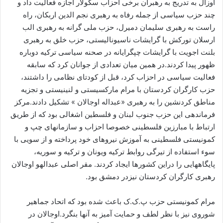
اوزال به تدریج به رهبران برخی احزاب سکولار اجازه فعالیت داد و
چند حزب سیاسی از جمله رفاه به رهبری نجم الدین اربکان، راه
راست به رهبری سلیمان دمیرل، حزب ملی گرانه به رهبری الب
ارسلان تورکش با گرایشات ناسیونالیستی، حزب خلق به رهبری
بلنت اجویت با گرایشات چپگرایانه در صحنه سیاسی ترکیه دوباره
ظهور پیدا کردند.در همین میان تعدادی از جوانان کرد که سابقه
فعالیت سیاسی در احزاب کرد، قبل از کودتای نظامی را داشتند،
حزب کارگران کردستان با مرام مارکسیستی و لنینیستی و تجزیه
مناطق کردنشین را به رهبری «عبداله اوجالان » تشکیل دادند.مرکز
فرماندهی این حزب جنوب لبنان و فلسطین اشغالی بود که از طریق
ارتباط با مبارزین فلسطینی خصوصا احزاب و سازمانهای چپ و
کمونیستی فلسطینی به آموزش نیروهای خود پرداخته و از سویی با
سوء استفاده از تیرگی روابط ترکیه ویونان و ترکیه و سوریه،
پایگاههایی را دراین کشورها ایجاد کردند. مقر اصلی عبدالهو اوجالان
رهبری کارگران کردستان نیزدر دمشق بود.
مرام کمونیستی حزب پ.ک.ک باعث شده بود که اتحاد جماهیر
شوروی نیز با نظر لطف و حمایت آمیز به آنها بنگرد.اوجالان در