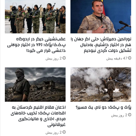
ا
ت
ی
ا
ن
ن
د
س
ه
ع
پ
و
نورالدین دمیرتاش: حتی اگر جهان را
عقب‌نشینی دیگر در اردوگاه
ا
د
هم در اختیار داشتیم، به‌دنبال
پ.ک.ک/پژاک؛ YPJ در اختیار جولانی
ر
ی
تشکیل دولت کُردی نبودیم
داعشی قرار می گیرد!
ل
ب
47 دقیقه پیش
2 روز پیش
م
ه
ا
ش
ن
ر
ت
ق
ر
س
ک
و
ی
ر
ه
ی
پژاک و پ‌ک‌ک؛ دو نام، یک مسیر؟
اذعان مقام اقلیم کردستان به
اقدامات پ‌ک‌ک؛ تخریب خانه‌های
ه
2 روز پیش
مردم، اخاذی و مالیات‌گیری
غیرقانونی
2 روز پیش