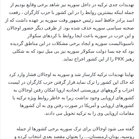
تهدیدات جدی ترکیه در داخل سوریه نیز شاهد برخی وقایع بودیم از
جمله اینکه بیشترین روابط را در این کشور با حزب کارگران ، رفعت
اسد برادر حافظ اسد رئیس جمهور وقت سوریه بر عهده داشت که از
صحنه سیاسی سوریه حذف شده بود. از طرفی دیگر حضور اوجالان
و این حزب در سوریه باعث ایجا روابط با کردهای سکولار
ناسیونالیست سوریه و ایجاد برخی مشکلات در این مناطق گردیده
بود که چه بسا دولت سکولار سوریه نیز بی میل نبود که به شکلی
رهبر PKK را از این کشور اخراج نماید.
نهایتا تهدیدات ترکیه کارساز شد و سوریه به اوجالان فشار وارد کرد
که خاک این کشور را ترک نماید.قرار گرفتن حزب کارگران در لیست
احزاب و گروههای تروریستی اتحادیه اروپا امکان رفتن اوجالان به
کشورهای اروپایی وجود نداشت زیرا به خاطر روابط ویژه ترکیه با
کشورهای اروپایی و آمریکا در صورت رفتن وی به آن کشورها
مقامات اروپایی وی را به ترکیه تحویل می دادند.
گفته می شود اوجالان برای ترک سوریه برخی کشورها از جمله
روسیه، یونان،ارمنستان،… را بعنوان مقصد بعدی انتخاب کرده و