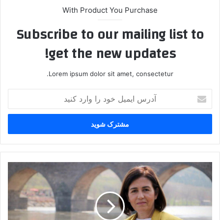
With Product You Purchase
Subscribe to our mailing list to
get the new updates!
Lorem ipsum dolor sit amet, consectetur.
آ
د
ر
س
ا
ی
م
ی
د
ل
س
خ
ت
و
گ
د
ی
ر
ر