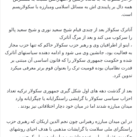
همه دال بر پایبندی اش به مسائل اسلامی ومبارزه با سکولاریسم
است.
آتاترک سکولار بعد از چندی قیام شیخ سعید نوری و شیخ سعید پالو
را سرکوب می کند و بعد از مرگ آتاترک
، اینو از اطرافیان وی و رهبر حزب سکولار حاکم که تنها حزب مجاز
به فعالیت بود، جانشین وی می شود و ادامه دهنده سیاستهای آتاترک
شده و حکومت جمهوری سکولار را که قانون اساسی آن مبتنی بر
قدرت نظامیان بوده قومیت ترک را بعنوان قوم برتر معرفی میکرد
تدوین کرد.
بعد از گذشت دهه های اول شکل گیری جمهوری سکولار ترکیه تعداد
احزاب سیاسی سکولار با گرایشی راستگرایانه یا چپگرایانه وارد
میدان مبارزه شدند اما در میان خود دچار اختلافاتی نیز بودند .
در این میدان مبارزه رهبرانی چون نجم الدین اربکان که رهبری حزب
راستگرای ملی سلامت با گرایشات مذهبی با هدف احیای روشهای
حکومت عثمانی را بر عهده داشت و سلیمان دمیرل یک حزب