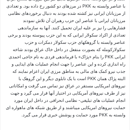
با عناصر وابسته به PKK در مرزهای دو کشور رخ داده بود. و تعدادی
از مرزبانان ایرانی نیز کشته شده بودند به دنبال برخوردهای نظامی
مرزبانان ایرانی با عناصر این حزب رهبران آن تلاش نمودند
فشارهایی را نیز بر علیه ایران تحمیل کنند. آنها به سازماندهی
تعدادی از اکراد سکولار ایرانی که به این حزب پیوسته بودند و برخی
عناصر وابسته با گروهکهای حزب سکولار دمکرات و حزب
سکولارکومله که بصورت منفعل در داخل خاک عراق بودند شاخه
ایرانی PKK را بنام «پژاک» با فرماندهی فردی به نام حاجی احمدی
راه اندازی کرده و این عناصر را جهت انجام عملیات های ایذایی و
جذب نیرو کمک های مالی به مناطق مرزی ایران اعزام نمایند که
البته پژاک همان PKK است با یک تابلوی دیگر و این گروهک با
نیروهای امریکایی مستقر در عراق نیز تماس می گرفت و امکاناتی
نیز از طرف نیروهای آمریکایی در اختیار آنها قرار می گیرد و جهت
انجام عملیات های تبلیغی- نظامی انحرافی در داخل ایران مورد
حمایت نیروهای امریکایی میباشند و از طریق شبکه های ماهواره ای
وابسته به PKK مورد حمایت و پوشش خبری قرار می گیرد.