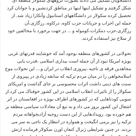
دانشجویان تشکیل می دادند بصورت گروههای سکولار منطقه ای
شکل گرفتند و تشکیل اینها اینها در مناطق کردنشین و با جوانان کرد
تحصیل کرده سکولار در دانشگاههای استانبول وآنکارا زیاد شد. از
جمله این احزاب و جریانات حزب کاوه، درکاوه، رزگاری،آن
رزگاری،حزب دمکرات،کوموله و … در جهت برخورد با مخالفین خود
از سلاح نیز استفاده کردند.
تحولاتی در کشورهای منطقه بوجود آمد که خوشایند قدرتهای غربی
بویژه امریکا نبود.از آن جمله است بیداری اسلامی ،قدرت یابی
مجاهدین فرقه ی ناجیه ،پیروزی انقلاب در ایران و…. این تحولات موج
اسلامخواهی را در میان مردم ترکیه که سابقه زیادی در پپیروی از
سنت های دینی داشت اثرات محسوسی بر جای گذاشت و امریکای
سکولار را از تاثیرات انقلاب اسلامی در این کشور خوفناک می کرد.از
سویی کودتاهایی که در کشورهای اطراف بویژه در افغانستان در اثر
اشغال این کشور بروز می داد و به تبع آن معادلات سیاسی منطقه بر
هم خورده بود. رویدادهایی از این دست روحیه آزادیخواهانه مردم
ترکیه را نیز برمی انگیخت و همواره در انتظار یک ناجی به سر می
بردند. در چنین شرایطی ژنرال کنعان اورن سکولار فرمانده ارتش