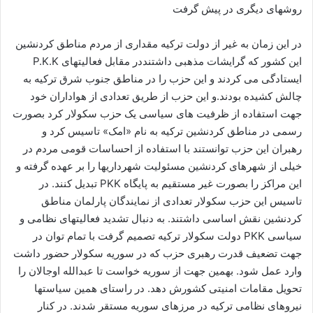
روشهای دیگری در پیش گرفت
در این زمان به غیر از دولت ترکیه مقداری از مردم مناطق کردنشین
این کشور که گرایشات مذهبی داشتنددر مقابل فعالیتهای P.K.K
ایستادگی می کردند و این حزب را در مناطق جنوب شرق ترکیه به
چالش کشیده بودند.و این حزب از طریق تعدادی از هواداران خود
جهت استفاده از ظرفیت های سیاسی یک حزب سکولار کرد بصورت
رسمی در مناطق کردنشین ترکیه به نام «امک» تاسیس کرد و
رهبران این حزب توانستند با استفاده از احساسات قومی مردم در
خیلی از شهرهای کردنشین مسئولیت شهرداریها را بر عهده گرفته و
این مراکز را بصورت غیر مستقیم به پایگاه PKK تبدیل کنند. در
تاسیس این حزب سکولار تعدادی از نمایندگان پارلمان مناطق
کردنشین نقش اساسی داشتند. به دنبال تشدید فعالیتهای نظامی و
سیاسی PKK دولت سکولار ترکیه تصمیم گرفت با تمام توان در
جهت تضعیف قدرت رهبری حزب که در سوریه سکولار حضور داشت
وارد عمل شود. بهمین جهت از سوریه خواست تا عبدالله اوجالان را
تحویل مقامات امنیتی کشورش دهد. در راستای همین سیاستها
نیروهای نظامی ترکیه در مرزهای سوریه مستقر شدند. در کنار