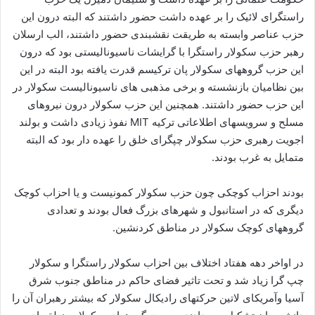
راستگرای لائیک را بر عهده داشت حضور داشتند که البته درون این
حزب عناصر وابسته به طریقت نقشبندی حضور داشتند، الب ارسلان
رهبر حزب سکولار راستگرا با گرایشات ناسیونالیستی بود که درون
این حزب گروههای سکولار پان ترکیسم قدرت یافته بود البته در این
بین نظامیان بازنشسته و برخی مذهبی های ناسیونالیست سکولار در
این حزب حضور داشتند. همچنین این حزب سکولار درون نیروهای
مسلح و سرویسهای اطلاعاتی ترکیه MIT نفوذ زیادی داشت و بولند
اجویت رهبری حزب سکولار چپگرای خلق را عهده دار بود که البته
متمایل به غرب بودند.
بودند احزاب کوچکی چون حزب سکولار کمونیست و یا احزاب کوچک
دیگری که در استانبول و شهرهای بزرگ فعال بودند و تعدادی
گروههای کوچک سکولار در مناطق کردنشین.
در اواخر دهه هفتاد اختلاف بین احزاب سکولار راستگرا و سکولار
چپ گرا زیاد شد و تحت تاثیر فضای حاکم در مناطق جنوب شرق
آسیا وآمریکای لاتین حرکتهای رادیکال سکولار که بیشتر رهبران آن را