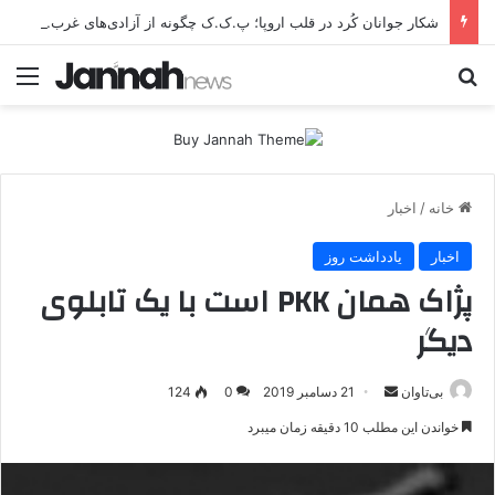
شکار جوانان کُرد در قلب اروپا؛ پ.ک.ک چگونه از آزادی‌های غرب برای تأمین نیروی انسانی سوءاستفاده می‌کند؟
جستجو برای
منو
خانه
/
اخبار
اخبار
یادداشت روز
پژاک همان PKK است با یک تابلوی
دیگر
بی‌تاوان
ا
21 دسامبر 2019
0
124
ر
خواندن این مطلب 10 دقیقه زمان میبرد
س
ا