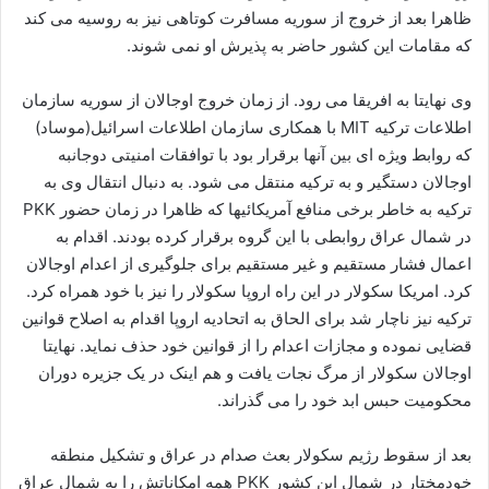
ظاهرا بعد از خروج از سوریه مسافرت کوتاهی نیز به روسیه می کند
که مقامات این کشور حاضر به پذیرش او نمی شوند.
وی نهایتا به افریقا می رود. از زمان خروج اوجالان از سوریه سازمان
اطلاعات ترکیه MIT با همکاری سازمان اطلاعات اسرائیل(موساد)
که روابط ویژه ای بین آنها برقرار بود با توافقات امنیتی دوجانبه
اوجالان دستگیر و به ترکیه منتقل می شود. به دنبال انتقال وی به
ترکیه به خاطر برخی منافع آمریکائیها که ظاهرا در زمان حضور PKK
در شمال عراق روابطی با این گروه برقرار کرده بودند. اقدام به
اعمال فشار مستقیم و غیر مستقیم برای جلوگیری از اعدام اوجالان
کرد. امریکا سکولار در این راه اروپا سکولار را نیز با خود همراه کرد.
ترکیه نیز ناچار شد برای الحاق به اتحادیه اروپا اقدام به اصلاح قوانین
قضایی نموده و مجازات اعدام را از قوانین خود حذف نماید. نهایتا
اوجالان سکولار از مرگ نجات یافت و هم اینک در یک جزیره دوران
محکومیت حبس ابد خود را می گذراند.
بعد از سقوط رژیم سکولار بعث صدام در عراق و تشکیل منطقه
خودمختار در شمال این کشور PKK همه امکاناتش را به شمال عراق