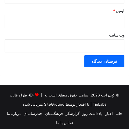
ایمیل
*
وب‌ سایت
© کپی‌رایت 2026, تمامی حقوق متعلق است به |
جَنَّة طراح قالب
TieLabs
| با افتخار توسط
SiteGround
میزبانی شده
خانه
اخبار
یادداشت روز
گزارشگر
فرهنگستان
چندرسانه‌ای
درباره ما
تماس با ما