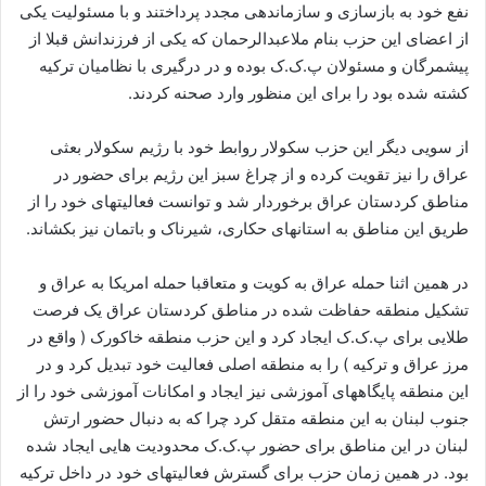
نفع خود به بازسازی و سازماندهی مجدد پرداختند و با مسئولیت یکی
از اعضای این حزب بنام ملاعبدالرحمان که یکی از فرزندانش قبلا از
پیشمرگان و مسئولان پ.ک.ک بوده و در درگیری با نظامیان ترکیه
کشته شده بود را برای این منظور وارد صحنه کردند.
از سویی دیگر این حزب سکولار روابط خود با رژیم سکولار بعثی
عراق را نیز تقویت کرده و از چراغ سبز این رژیم برای حضور در
مناطق کردستان عراق برخوردار شد و توانست فعالیتهای خود را از
طریق این مناطق به استانهای حکاری، شیرناک و باتمان نیز بکشاند.
در همین اثنا حمله عراق به کویت و متعاقبا حمله امریکا به عراق و
تشکیل منطقه حفاظت شده در مناطق کردستان عراق یک فرصت
طلایی برای پ.ک.ک ایجاد کرد و این حزب منطقه خاکورک ( واقع در
مرز عراق و ترکیه ) را به منطقه اصلی فعالیت خود تبدیل کرد و در
این منطقه پایگاههای آموزشی نیز ایجاد و امکانات آموزشی خود را از
جنوب لبنان به این منطقه متقل کرد چرا که به دنبال حضور ارتش
لبنان در این مناطق برای حضور پ.ک.ک محدودیت هایی ایجاد شده
بود. در همین زمان حزب برای گسترش فعالیتهای خود در داخل ترکیه