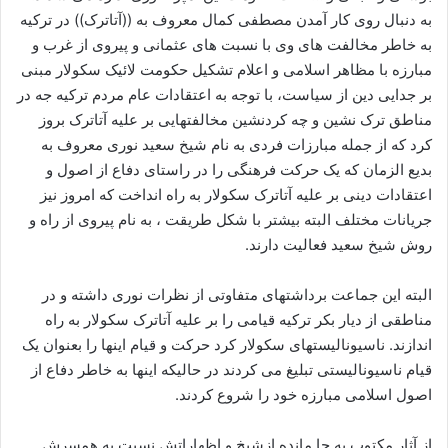
به دنبال روی کار آمدن مصطفی کمال معروف به ((آتاترک)) در ترکیه
به خاطر مخالفت های وی با نسبت های عثمانی و پیروی از غرب و
مبارزه با مظاهر اسلامی و اعلام تشکیل حکومت لائیک سکولار مبنی
بر جدایی دین از سیاست، با توجه به اعتقادات عام مردم ترکیه جه در
مناطق ترک نشین و چه کردنشین مخالفتهایی بر علیه آتاترک بروز
کرد که از جمله مبارزات فردی به نام شیخ سعید نوری معروف به
بدیع الزمان که یک حرکت فرهنگی را در راستای دفاع از اصول و
اعتقادات دینی بر علیه آتاترک سکولار به راه انداخت که امروز نیز
جریانات مختلف البته بیشتر با شکل طریقت ، به نام پیروی از راه و
روش شیخ سعید فعالیت دارند.
البته این جماعت برداشتهای متفاوتی از نظرات نوری داشته و در
مناطقی از دیار بکر ترکیه قیامی را بر علیه آتاترک سکولار به راه
اندازند. ناسیونالیستهای سکولار کرد حرکت و قیام اینها را بعنوان یک
قیام ناسیونالیستی تبلیغ می کردند در حالیکه اینها به خاطر دفاع از
اصول اسلامی مبارزه خود را شروع کردند.
از آثار مکتوب به جا مانده ازشیخ و اظهاراتش نسبت به همسرش