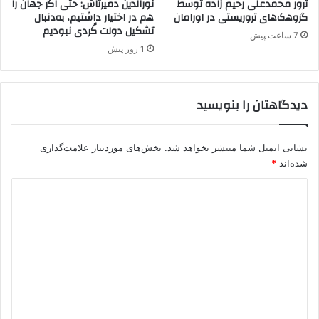
ترور محمدعلی رحیم زاده توسط
نورالدین دمیرتاش: حتی اگر جهان را
ک
ە
گروهک‌های تروریستی در اورامان
هم در اختیار داشتیم، به‌دنبال
و
تشکیل دولت کُردی نبودیم
ک
7 ساعت پیش
ک
ە
1 روز پیش
ی
ل
ر
ە
ا
ش
دیدگاهتان را بنویسید
ت
ن
ه
گ
د
ا
ی
نشانی ایمیل شما منتشر نخواهد شد.
بخش‌های موردنیاز علامت‌گذاری
ل
د
ک
شده‌اند
*
م
ە
د
ی‌
س
ک
ا
ی
ن
ن
د
د
ی
ب
گ
ی
ا
ا
ه
ن
ی
*