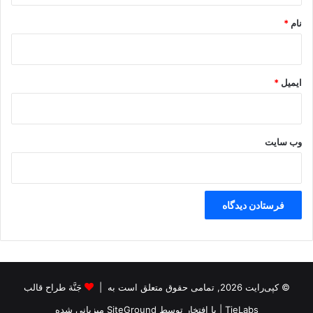
ن
نام
*
ایمیل
*
وب‌ سایت
© کپی‌رایت 2026, تمامی حقوق متعلق است به |
جَنَّة طراح قالب
TieLabs
| با افتخار توسط
SiteGround
میزبانی شده