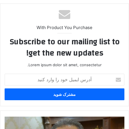
With Product You Purchase
Subscribe to our mailing list to
get the new updates!
Lorem ipsum dolor sit amet, consectetur.
آ
د
ر
س
ا
ی
م
ی
ت
ل
ج