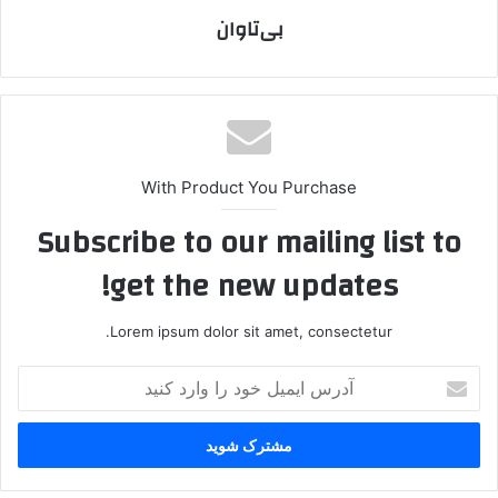
بی‌تاوان
With Product You Purchase
Subscribe to our mailing list to
get the new updates!
Lorem ipsum dolor sit amet, consectetur.
آ
د
ر
س
ا
ی