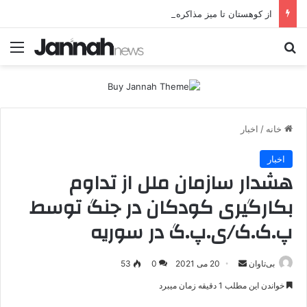
از کوهستان تا میز مذاکره؛ پژاک یک‌شبه «دموکرات» شد!
جستجو برای
منو
خانه
/
اخبار
اخبار
هشدار سازمان ملل از تداوم
بکارگیری کودکان در جنگ توسط
پ.ک.ک/ی.پ.گ در سوریه
بی‌تاوان
ا
20 می 2021
0
53
ر
خواندن این مطلب 1 دقیقه زمان میبرد
س