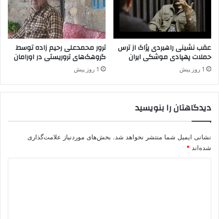
ن
ر
و
و
ا
ی
د
ی
ه
ح
عقب نشینی راهبردی پژاک از ترس
ترور محمدعلی رحیم زاده توسط
و
حملات پهپادی موشکی ایران
گروهک‌های تروریستی در اورامان
ا
ا
م
1 روز پیش
1 روز پیش
ز
ل
د
ا
و
ع
دیدگاهتان را بنویسید
ا
ض
ج
ا
ا
ی
س
نشانی ایمیل شما منتشر نخواهد شد.
بخش‌های موردنیاز علامت‌گذاری
گ
ت
ر
شده‌اند
*
.
و
د
ا
ه
ی
ت
ی
ن
ر
د
د
و
و
ر
گ
ب
ی