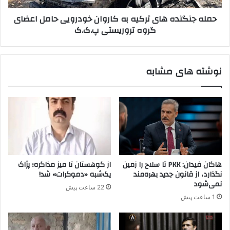
ی
د
حمله جنگنده های ترکیه به کاروان خودرویی حامل اعضای
ن
ه
گروه تروریستی پ.ک.ک
م
ه
ش
ا
ک
ی
ل
ت
نوشته های مشابه
ب
ر
ر
ک
س
ی
ر
ه
ر
ب
ا
ه
ه
ک
آ
ا
ز
ر
هاکان فیدان: PKK تا سلاح را زمین
از کوهستان تا میز مذاکره؛ پژاک
ا
و
نگذارد، از قانون جدید بهره‌مند
یک‌شبه «دموکرات» شد!
د
ا
نمی‌شود
22 ساعت پیش
ی
ن
1 ساعت پیش
،
خ
خ
و
ا
د