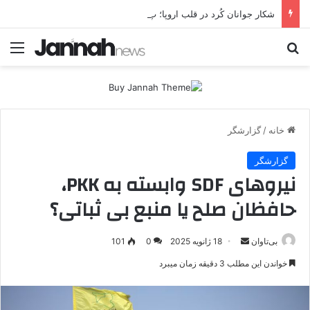
شکار جوانان کُرد در قلب اروپا؛ پ.ک.ک چگونه از آزادی‌های غرب برای تأمین نیروی انسانی سوءاستفاده می‌کند؟
جستجو برای
منو
خانه
/
گزارشگر
گزارشگر
نیروهای SDF وابسته به PKK،
حافظان صلح یا منبع بی ثباتی؟
بی‌تاوان
ا
18 ژانویه 2025
0
101
ر
خواندن این مطلب 3 دقیقه زمان میبرد
س
ا
ل