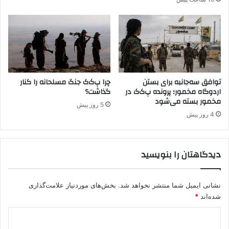
Y
P
G
د
ر
م
س
توافق سه‌جانبه برای بستن
چرا پ‌ک‌ک جنگ مسلحانه را کنار
ج
اردوگاه مخمور؛ پرونده پ‌ک‌ک در
گذاشت؟
د
مخمور بسته می‌شود
ا
5 روز پیش
م
4 روز پیش
و
ی
د
دیدگاهتان را بنویسید
ر
د
م
نشانی ایمیل شما منتشر نخواهد شد.
بخش‌های موردنیاز علامت‌گذاری
ش
شده‌اند
*
ق
ب
د
ر