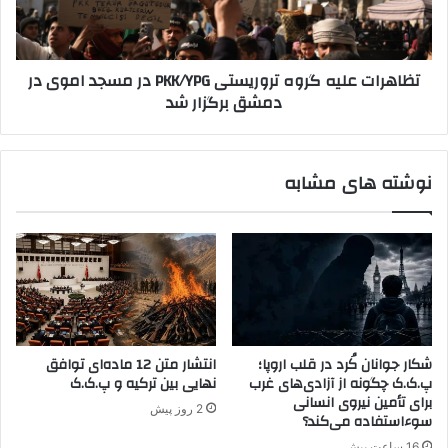
د
ت
س
ع
ت
ل
تظاهرات علیه گروه تروریستی PKK/YPG در مسجد اموی در
گ
ی
دمشق برگزار شد
ی
ه
ر
گ
ی
ر
"
و
نوشته های مشابه
م
ه
س
ت
ل
ر
ح
و
"
ر
ب
ی
و
س
د
ت
ن
ی
شکار جوانان کُرد در قلب اروپا؛
انتشار متن 12 ماده‌ای توافق
د
P
پ.ک.ک چگونه از آزادی‌های غرب
نهایی بین ترکیه و پ.ک.ک
!
K
برای تأمین نیروی انسانی
2 روز پیش
K
سوءاستفاده می‌کند؟
/
16 ساعت پیش