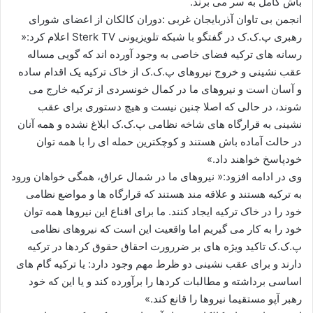
باش کامل به سر می برند.
ا
انجمن بی تاوان آذربایجان غربی :دوران کالکان از اعضای شورای
ی
رهبری پ.ک.ک در گفتگو با شبکه تلویزیونی Sterk TV اعلام کرد:«
م
رسانه های ترکیه فضای خاصی به وجود آورده اند که گویی مساله
ی
عقب نشینی و خروج نیروهای پ.ک.ک از خاک ترکیه یک اقدام ساده
ل
و آسان است و نیروهای ما در کمال خونسردی از ترکیه خارج می
شوند، در حالی که اصلا چنین نیست و هیچ دستوری برای عقب
نشینی به قرارگاه های شاخه نظامی پ.ک.ک ابلاغ نشده و همه آنان
در حالت آماده باش هستند و کوچکترین حمله ای را با همه توان
خودپاسخ خواهند داد.»
وی در ادامه افزود:« نیروهای ما در شمال عراق، همگی خواهان ورود
به ترکیه هستند و علاقه مند هستند که قرارگاه ها و مواضع نظامی
خود را در خاک ترکیه ایجاد کنند. ما برای اقناع این نیروها همه توان
خود را به کار می گیریم اما واقعیت این است که نیروهای نظامی
پ.ک.ک تاکید ویژه های بر ضررورت احقاق حقوق کردها در ترکیه
دارند و برای عقب نشینی دو ظرط مهم وجود دارد: یا ترکیه گام های
اساسی برداشته و مطالبات کردها را برآورده کند و یا این که خود
رهبر آپو مستقیما نیروها را قانع کند.»