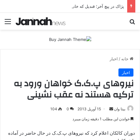
پژاک در پیچ آخر؛ قندیل که خاموش شود، شاخه ایرانی چه خواهد کرد؟
جستجو برای
منو
خانه
/
اخبار
اخبار
نیروهای پ.ک.ک خواهان ورود به
ترکیه هستند نه عقب نشینی
بیتا وان
ا
15 آوریل 2013
0
104
ر
خواندن این مطلب 1 دقیقه زمان میبرد
س
ا
دوران کالکان اعلام کرد که نیروهای پ.ک.ک در حال حاضر در آماده
ل