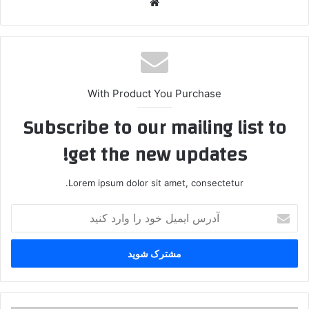
وبس
ایت
With Product You Purchase
Subscribe to our mailing list to
get the new updates!
Lorem ipsum dolor sit amet, consectetur.
آ
د
ر
س
ا
ی
م