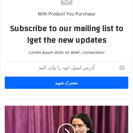
With Product You Purchase
Subscribe to our mailing list to
get the new updates!
Lorem ipsum dolor sit amet, consectetur.
آ
د
ر
س
ا
ی
م
ی
پ
ل
.
خ
ک
و
.
د