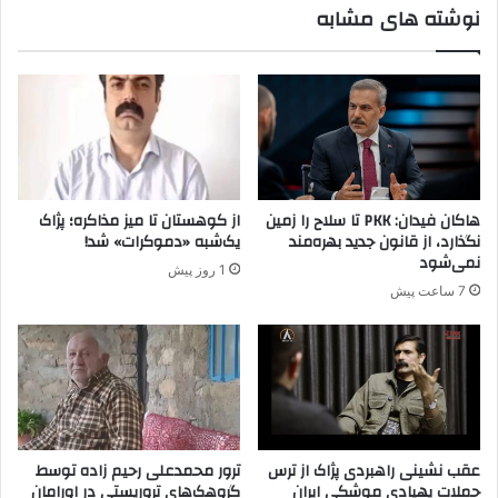
نوشته های مشابه
ک
ر
ن
ی
ا
ب
ر
ک
گ
ا
ذ
ر
ا
ا
ش
ن
ت
ه
هاکان فیدان: PKK تا سلاح را زمین
از کوهستان تا میز مذاکره؛ پژاک
ن
ا
نگذارد، از قانون جدید بهره‌مند
یک‌شبه «دموکرات» شد!
س
و
نمی‌شود
1 روز پیش
ل
ج
7 ساعت پیش
ا
ا
ح
ل
ا
ا
س
ن
ت
،
پ
.
ک
عقب نشینی راهبردی پژاک از ترس
ترور محمدعلی رحیم زاده توسط
حملات پهپادی موشکی ایران
گروهک‌های تروریستی در اورامان
.