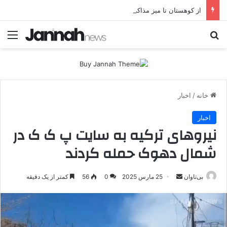
از کوهستان تا میز مذاکره؛ پژاک یک‌شبه «دموکرات» شد!
جستجو برای
منو
خانه
/
اخبار
اخبار
نیروهای ترکیه به سایت پ ک ک در
شمال دهوک حمله کردند
بی‌تاوان
ا
25 مارس 2025
0
56
کمتر از یک دقیقه
ر
س
ا
ل