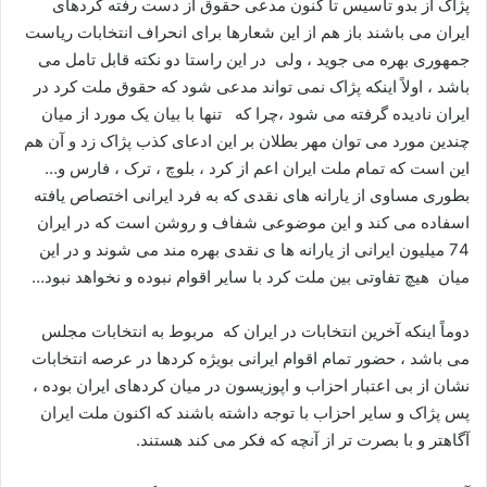
پژاک از بدو تاسیس تا کنون مدعی حقوق از دست رفته کردهای
ایران می باشند باز هم از این شعارها برای انحراف انتخابات ریاست
جمهوری بهره می جوید ، ولی در این راستا دو نکته قابل تامل می
باشد ، اولاً اینکه پژاک نمی تواند مدعی شود که حقوق ملت کرد در
ایران نادیده گرفته می شود ،چرا که تنها با بیان یک مورد از میان
چندین مورد می توان مهر بطلان بر این ادعای کذب پژاک زد و آن هم
این است که تمام ملت ایران اعم از کرد ، بلوچ ، ترک ، فارس و…
بطوری مساوی از یارانه های نقدی که به فرد ایرانی اختصاص یافته
اسفاده می کند و این موضوعی شفاف و روشن است که در ایران
74 میلیون ایرانی از یارانه ها ی نقدی بهره مند می شوند و در این
میان هیچ تفاوتی بین ملت کرد با سایر اقوام نبوده و نخواهد نبود…
دوماً اینکه آخرین انتخابات در ایران که مربوط به انتخابات مجلس
می باشد ، حضور تمام اقوام ایرانی بویژه کردها در عرصه انتخابات
نشان از بی اعتبار احزاب و اپوزیسون در میان کردهای ایران بوده ،
پس پژاک و سایر احزاب با توجه داشته باشند که اکنون ملت ایران
آگاهتر و با بصرت تر از آنچه که فکر می کند هستند.