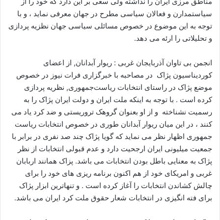
مناطق مرزی ایران را نداشته ولی سعی بر این دارد که خود را از
ا
سیاستمدارن و فعالان سیاسی مطرح در جهان معرفی نماید ، و با
ی
توجه به این موضوع در خصوص مسائلی سیاسی جهان نظزیه پردازی
م
و تحلیلاتی را ارئه می دهد.
ی
ل
انجمن بی تاوان آذربایجان غربی : ریوار آبدانان, از اعضای
کوردیناسیون پژاک در مصاحبه با خبرگزاری فرات نیوز در خصوص
موضع پژاک در راستای انتخابات ریاست‌جمهوری, نظریه پردازی
کرده است . با توجه به اینکه ملت ایران و دولت ایران پژاک را به
رسمیت نشناخته و از او بعنوان گروهک تروریستی و ضد کرد یاد می
کنند ، در این میان ریوار آبدانان طوری در خصوص انتخابات ریاست
جمهوری اظهار نظر می نماید که گویا پژاک چند صد نفری در برابر با
جمعیت میلیونی ایران ارجحیت دارد و عدم قبولی انتخابات از نظر
پژاک به معنایی باطل بودن انتخابات می باشد. پزاک همانند اربابان
غربی و امریکای خود از هم اکنون برنامه ریزی های خود را برای
چالش کشاندن انتخابات را آغاز کرده است . و تنهاترین ابزار پژاک
برای فته انگیزی در انتخابات شعار حقوق ملت کرد ایران می باشد.