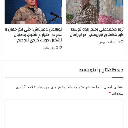
ه
ه
س
ت
ن
ترور محمدعلی رحیم زاده توسط
نورالدین دمیرتاش: حتی اگر جهان را
د
گروهک‌های تروریستی در اورامان
هم در اختیار داشتیم، به‌دنبال
تشکیل دولت کُردی نبودیم
ن
18 ساعت پیش
ه
2 روز پیش
ع
ق
ب
دیدگاهتان را بنویسید
ن
ش
ی
نشانی ایمیل شما منتشر نخواهد شد.
بخش‌های موردنیاز علامت‌گذاری
ن
ی
شده‌اند
*
د
ی
د