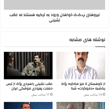
ل
پ
ا
.
نیروهای پ.ک.ک خواهان ورود به ترکیه هستند نه عقب
ن
ک
نشینی
د
.
ر
ک
ی
خ
ک
و
نوشته های مشابه
م
ا
س
ه
ی
ا
ر
ن
ح
و
ر
ر
ک
و
ت
د
م
ب
از کوهستان تا میز مذاکره؛ پژاک
عقب نشینی راهبردی پژاک از ترس
ی
ه
یک‌شبه «دموکرات» شد!
حملات پهپادی موشکی ایران
ک
ت
13 ساعت پیش
17 ساعت پیش
ن
ر
ن
ک
د
ی