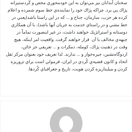
سخنان آبدانان نيز مي‌توان به اين خودمحوري محض و كُردستيزانه
پژاك پي برد. چراكه پژاك خود را نماينده‌ي خط سوم شمرده و اعلام
كرده هر حزب، سازمان، جناح و … كه در اين راستا باشد(يعني در
خط مشي و در راستاي خدمت به جريان آنها باشد)، با آن همكاري
دوستانه و استراتژيك خواهند داشت، در غير اينصورت تماماً در
جبهه‌ي مخالف با آن قرار خواهند گرفت. واقعيت امر اينكه، هيچ
وقت در ذهنيت پژاك، كومله، دمكرات و … تعريفي جز خائن،
اردوگاه‌نشين، جيره‌خوار و … ندارند. لذا تعريف خود بعنوان مركز ثقل
اتحاد و كانون قضيه‌ي كُردي در ايران، فرمولي است براي تروريزه
كردن و ميليتاريزه كردن هويت، تاريخ و جغرافياي كُردها.