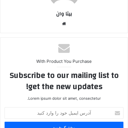
بیتا وان
وبس
ایت
With Product You Purchase
Subscribe to our mailing list to
get the new updates!
Lorem ipsum dolor sit amet, consectetur.
آ
د
ر