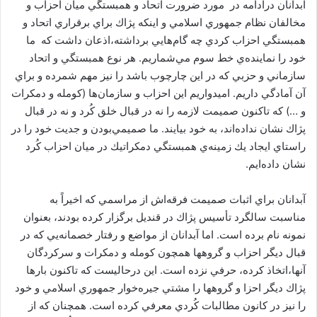
آبدانان درادامه در مورد ضرورت اتحاد و همبستگي ميان احزاب و
مخالفان نظام جمهوري اسلامي و اینکه پژاك براي برقراري اتحاد و
همبستگي احزاب كردي چه گام‌هايي برداشته،اذعان داشت كه ما
خود را نماينده‌ي خط سوم مي‌شماريم. هر نوع همبستگي و اتحاد
سازماني و حزبي كه در اين چارچوب باشد را نيز مهم شمرده و براي
آن آمادگي داريم. اميدواريم اين احزاب و سازمان‌ها (كومله و دمكرات
و …) كه تاكنون صميمت لازمه را نه در قبال خلق كُرد و نه در قبال
پژاك نشان نداده‌اند، به خود بيايند. ما صميمي‌بودن و جديت خود را در
راستاي ايجاد يك زمينه‌ي همبستگي دمكراتيك در ميان احزاب كُرد
نشان داده‌ايم.
آبدانان براي اثبات صميمت فرقه‌اش از مراسمي كه اخيراً به
مناسبت سالگرد تأسيس پژاك در قنديل برگزار كرده‌ بودند، بعنوان
نمونه نام برده است. اما آبدانان از مواضع و رفتار خصمانه‌يي كه در
قبال ديگر احزاب و گروهها همچون كومله و دمكرات و سركردگان
آنها،‌اتخاذ كرده، حرفي نزده است. اين درحاليست كه تاكنون بارها
پژاك ديگر احزا و گروهها را مشتي جيره‌خوار جمهوري اسلامي و خود
را نيز در كانون مطالبات كُردي معرفي كرده است. همچنان كه از