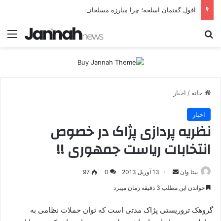
افول گفتمان اسلحه؛ چرا مبارزه مسلحانه در میان کردها اعتبار گذشته را ندارد؟
جستجو برای
منو
خانه
/
اخبار
اخبار
نظریه پردازی پژاک در خصوص
انتخابات ریاست جمهوری !!
بیتا وان
ا
13 آوریل 2013
0
97
ر
خواندن این مطلب 3 دقیقه زمان میبرد
س
ا
گروهک تروریستی پژاک مدتی است که توان حملات نظامی به
ل