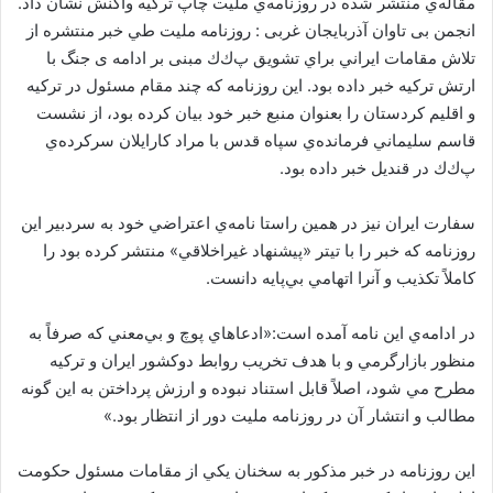
مقاله‌ي منتشر شده در روزنامه‌ي مليت چاپ تركيه واكنش نشان داد.
ا
انجمن بی تاوان آذربایجان غربی : روزنامه ملیت طي خبر منتشره از
ی
تلاش مقامات ايراني براي تشويق پ‌ك‌ك مبنی بر ادامه ی جنگ با
م
ارتش تركيه خبر داده بود. اين روزنامه كه چند مقام مسئول در تركيه
ی
و اقليم كردستان را بعنوان منبع خبر خود بيان كرده بود، از نشست
ل
قاسم سليماني فرمانده‌ي سپاه قدس با مراد كارايلان سركرده‌ي
پ‌ك‌ك در قنديل خبر داده بود.
سفارت ايران نيز در همین راستا نامه‌ي اعتراضي خود به سردبير اين
روزنامه كه خبر را با تيتر «پيشنهاد غيراخلاقي» منتشر كرده بود را
كاملاً تكذيب و آنرا اتهامي بي‌پايه دانست.
در ادامه‌ي اين نامه آمده است:«ادعاهاي پوچ و بي‌معني كه صرفاً به
منظور بازارگرمي و با هدف تخريب روابط دوكشور ايران و تركيه
مطرح مي شود، اصلاً قابل استناد نبوده و ارزش پرداختن به اين گونه
مطالب و انتشار آن در روزنامه مليت دور از انتظار بود.»
اين روزنامه در خبر مذكور به سخنان يكي از مقامات مسئول حكومت