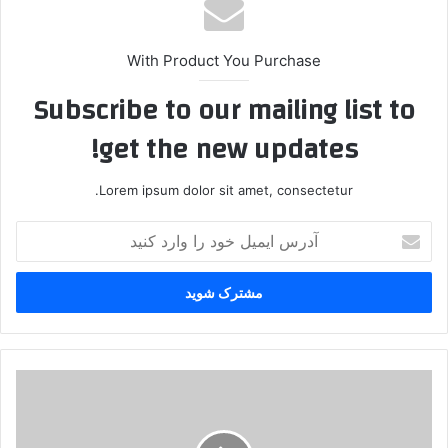
With Product You Purchase
Subscribe to our mailing list to
get the new updates!
Lorem ipsum dolor sit amet, consectetur.
آ
د
ر
س
ا
ی
م
ی
ت
ل
و
خ
ج
و
ه