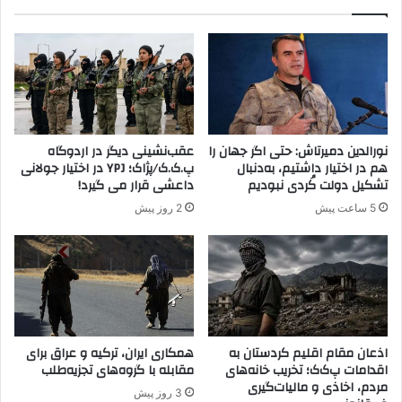
ن
ر
ا
پ
ن
ر
م
و
س
س
ل
ه
ح
ص
کُ
ل
نورالدین دمیرتاش: حتی اگر جهان را
عقب‌نشینی دیگر در اردوگاه
ر
ح
هم در اختیار داشتیم، به‌دنبال
پ.ک.ک/پژاک؛ YPJ در اختیار جولانی
د
و
تشکیل دولت کُردی نبودیم
داعشی قرار می گیرد!
س
آ
5 ساعت پیش
2 روز پیش
و
ش
ر
ت
ی
ی
ه
اذعان مقام اقلیم کردستان به
همکاری ایران، ترکیه و عراق برای
اقدامات پ‌ک‌ک؛ تخریب خانه‌های
مقابله با گروه‌های تجزیه‌طلب
مردم، اخاذی و مالیات‌گیری
3 روز پیش