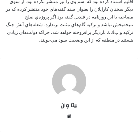
اقليم استناد كرده بود كه اسم وي را نيز منتشر نكرده بود. از سوي
ديگر سخنان كارايلان را بعنوان سند گفته‌هاي خود منتشر كرده كه در
مصاحبه با اين روزنامه در قنديل گفته بود اگر پروژه‌ي صلح
نتيجه‌بخش نباشد و تركيه گام‌‌هاي مثبت برندارد، شعله‌هاي آتش جنگ
تركيه و پ‌ك‌ك بارديگر برافروخته خواهد شد، چراكه دولت‌هاي زيادي
هستند در منطقه كه از اين وضعيت سود مي‌جويند.
بیتا وان
وبس
ایت