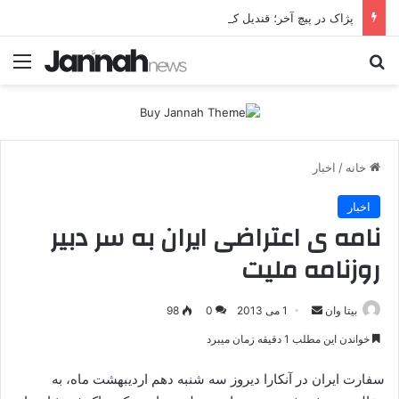
پژاک در پیچ آخر؛ قندیل که خاموش شود، شاخه ایرانی چه خواهد کرد؟
جستجو برای
منو
خانه
/
اخبار
اخبار
نامه ی اعتراضی ایران به سر دبیر
روزنامه ملیت
بیتا وان
ا
1 می 2013
0
98
ر
خواندن این مطلب 1 دقیقه زمان میبرد
س
ا
سفارت ايران در آنكارا ديروز سه شنبه دهم ارديبهشت ماه، به
ل