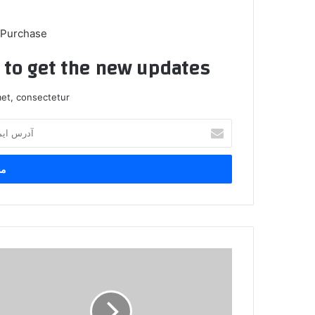
 Purchase
t to get the new updates!
et, consectetur.
آ
د
ر
س
ا
ی
م
ی
ل
"
خ
ا
و
س
د
ت
ر
ر