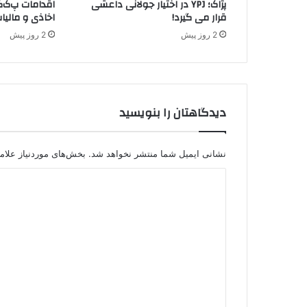
پژاک؛ YPJ در اختیار جولانی داعشی
اقدامات پ‌ک‌ک
ر
قرار می گیرد!
اخاذی و مالیا
ک
2 روز پیش
2 روز پیش
ر
د
س
ت
ا
دیدگاهتان را بنویسید
ن
س
و
ر
نشانی ایمیل شما منتشر نخواهد شد.
بخش‌های موردنیاز علام
ی
د
ه
خ
ی
ش
د
و
ن
گ
ت
ا
ا
ه
س
ت
*