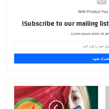
With Product You
Subscribe to our mailing lis
Lorem ipsum dolor sit am
د
ی
د
ه
ب