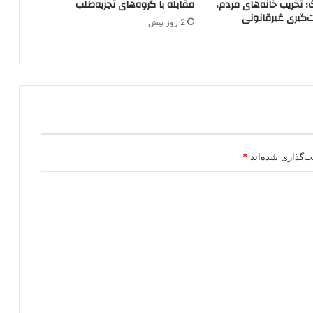
؛ تخریب خانه‌های مردم،
مقابله با گروه‌های تجزیه‌طلب
د
ت‌گیری غیرقانونی
2 روز پیش
ی
ک
و
د
ک
ا
ز
ا
ق
ل
ت‌گذاری شده‌اند
*
ی
م
ک
ر
د
س
ت
ا
ن
ع