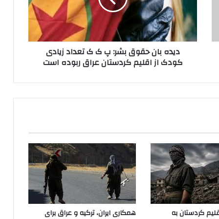
ا
ن
ح
ق
دیده بان حقوق بشر: پ ک ک تعداد زیادی
و
کودک از اقلیم کردستان عراق ربوده است
ق
ب
ش
ر
:
پ
ک
ک
ت
ع
د
ا
د
ز
ی
لیم کردستان به
همکاری ایران، ترکیه و عراق برای
ا