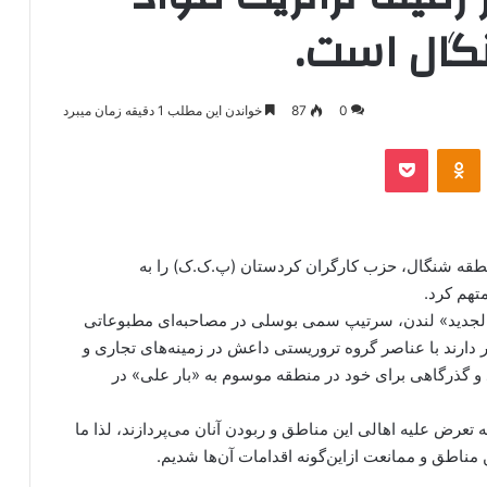
نگال است.
0
87
خواندن این مطلب 1 دقیقه زمان میبرد
‫VKonta
‫Odnoklassniki
پاکت
نطقه شنگال، حزب کارگران کردستان (پ.ک.ک) را به
تهم کرد.
ی الجدید» لندن، سرتیپ سمی بوسلی در مصاحبه‌ای مطبوعاتی
ند با عناصر گروه تروریستی داعش در زمینه‌های تجاری و
د و گذرگاهی برای خود در منطقه موسوم به «بار علی» در
عرض علیه اهالی این مناطق و ربودن آنان می‌پردازند، لذا ما
 مناطق و ممانعت ازاین‌گونه اقدامات آن‌ها شدیم.