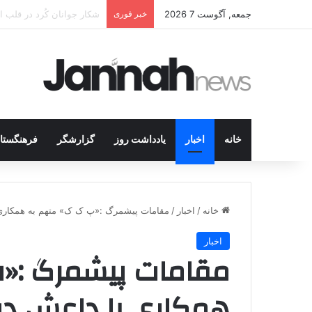
جمعه, آگوست 7 2026
خبر فوری
انتشار متن 12 ماده‌ای توافق نهایی بین ترکیه و پ.ک.ک
خانه
اخبار
یادداشت روز
گزارشگر
فرهنگستا
خانه
/
اخبار
/
مقامات پیشمرگ :«پ ک ک» متهم به همکاری ب
اخبار
مقامات پیشمرگ :«
همکاری با داعش در ز