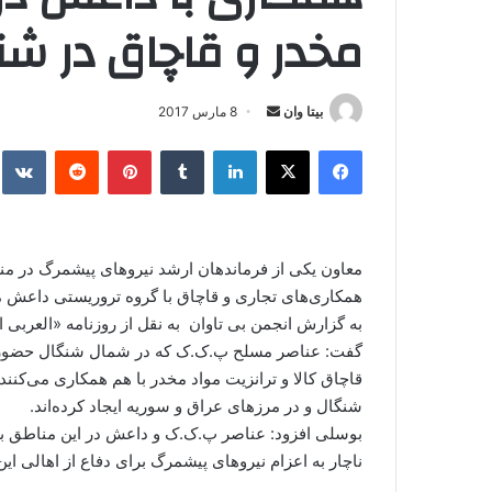
مخدر و قاچاق در ش
بیتا وان
ا
8 مارس 2017
ر
فیس بوک
X
لینکدین
‫تامبلر
‫پین‌ترست
‫رددیت
kte
س
ا
ل
ا
معاون یکی از فرماندهان ارشد نیروهای پیشمرگ در م
ی
همکاری‌های تجاری و قاچاق با گروه تروریستی داعش م
م
به گزارش انجمن بی تاوان به نقل از روزنامه «العرب
ی
ل
گفت: عناصر مسلح پ.ک.ک که در شمال شنگال حضور دار
قاچاق کالا و ترانزیت مواد مخدر با هم همکاری می‌کنن
شنگال و در مرزهای عراق و سوریه ایجاد کرده‌اند.
بوسلی افزود: عناصر پ.ک.ک و داعش در این مناطق به ت
ناچار به اعزام نیروهای پیشمرگ برای دفاع از اهالی این