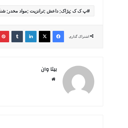
پ ک ک ;پژاک; داعش ;ترانزیت ;مواد مخدر; شن
فیس بوک
X
لینکدین
‫تامبلر
اشتراک گذاری
بیتا وان
وبس
ایت