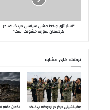
ا
ا
و
ت
ا
ژ
ر
ی
د
"استراتژی و خط‌ مشی سیاسی «پ ک ک» در
و
ک
کردستان سوریه خشونت است"
خ
ن
ط‌
ی
م
د
ش
ی
س
نوشته های مشابه
ی
ا
س
ی
«
پ
ک
ک
»
عقب‌نشینی دیگر در اردوگاه پ.ک.ک/
اذعان مقام اق
د