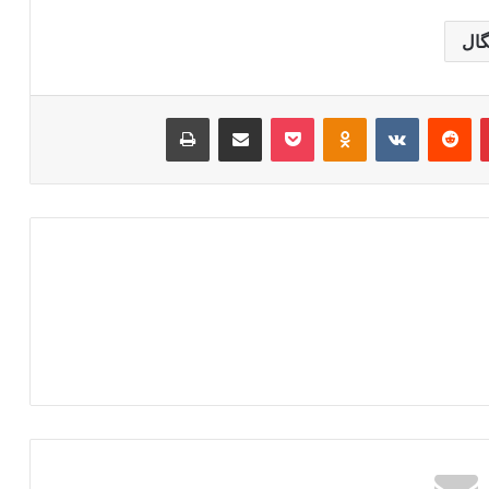
گال
‫پین‌ترست
‫رددیت
‫VKontakte
‫Odnoklassniki
پاکت
اشتراک گذاری از طریق ایمیل
چاپ