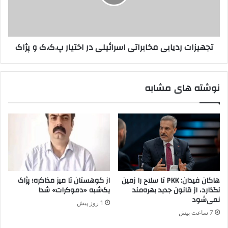
ه
ا
ر
ت
ا
ر
ت
د
تجهیزات ردیابی مخابراتی اسرائیلی در اختیار پ.ک.ک و پژاک
ه
ی
ا
ا
م
ب
ی
ی
نوشته های مشابه
ر
م
ا
خ
ب
ا
ه
ب
ج
ر
ا
ا
ن
ت
م
ی
ی
ا
هاکان فیدان: PKK تا سلاح را زمین
از کوهستان تا میز مذاکره؛ پژاک
خ
س
نگذارد، از قانون جدید بهره‌مند
یک‌شبه «دموکرات» شد!
ر
ر
نمی‌شود
1 روز پیش
د
ا
7 ساعت پیش
!
ئ
!