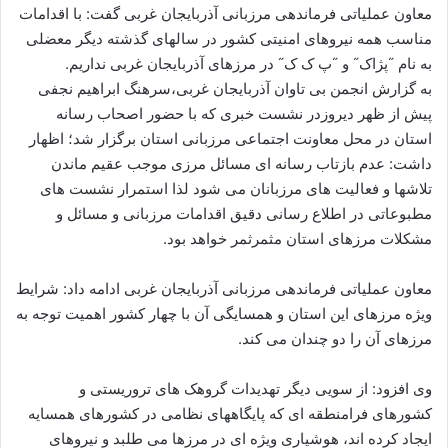
ا
معاون عملیاتی فرماندهی مرزبانی آذربایجان غربی گفت: با اقدامات
ل
مناسب همه نیروهای امنیتی کشور در سالهای گذشته دیگر معضلی
ا
به نام ˝پژاک˝ و ˝پ ک ک˝ در مرزهای آذربایجان غربی نداریم.
ی
به گزارش انجمن بی تاوان آذربایجان غربی،سرهنگ ابراهیم نجفی
م
پیش از ظهر دیروزدر نشست خبری که با حضور اصحاب رسانه
ی
استان در محل معاونت اجتماعی مرزبانی استان برگزار شد؛ اظهار
ل
داشت: عدم بازتاب رسانه ای مسائل مرزی موجب عقیم ماندن
تلاشها و فعالیت های مرزبانان می شود لذا استمرار نشست های
مطبوعاتی در اطلاع رسانی دقیق اقدامات مرزبانی و مسائل و
مشکلات مرزهای استان مثمرثمر خواهد بود.
معاون عملیاتی فرماندهی مرزبانی آذربایجان غربی ادامه داد: شرایط
ویژه مرزهای این استان و همسایگی آن با چهار کشور اهمیت توجه به
مرزهای آن را دو چندان می کند.
وی افزود: از سویی دیگر تهدیدات گروهک های تروریستی و
کشورهای فرامنطقه ای که پایگاههای نظامی در کشورهای همسایه
ایجاد کرده اند، هوشیاری ویژه ای در مرزها می طلبد و نیروهای