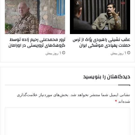
ی
ل
ی
د
ر
ا
خ
عقب نشینی راهبردی پژاک از ترس
ترور محمدعلی رحیم زاده توسط
حملات پهپادی موشکی ایران
گروهک‌های تروریستی در اورامان
ت
ی
1 روز پیش
1 روز پیش
ا
ر
پ
دیدگاهتان را بنویسید
.
ک
.
نشانی ایمیل شما منتشر نخواهد شد.
بخش‌های موردنیاز علامت‌گذاری
ک
شده‌اند
*
و
پ
د
ژ
ا
ی
ک
د