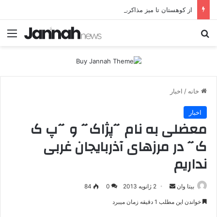
از کوهستان تا میز مذاکره؛ پژاک یک‌شبه «دموکرات» شد!
جستجو برای
منو
خانه
/
اخبار
اخبار
معضلی به نام ˝پژاک˝ و ˝پ ک
ک˝ در مرزهای آذربایجان غربی
نداریم
بیتا وان
ا
2 ژانویه 2013
0
84
ر
خواندن این مطلب 1 دقیقه زمان میبرد
س