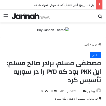
پژاک در پیچ آخر؛ قندیل که خاموش شود، شاخه ایرانی چه خواهد کرد؟
جستجو برای
منو
خانه
/
اخبار
اخبار
مصطفی مسلم، برادر صالح مسلم:
این PKK بود که PYD را در سوریه
تأسیس کرد
بیتا وان
ا
21 اکتبر 2015
0
89
ر
خواندن این مطلب 1 دقیقه زمان میبرد
س