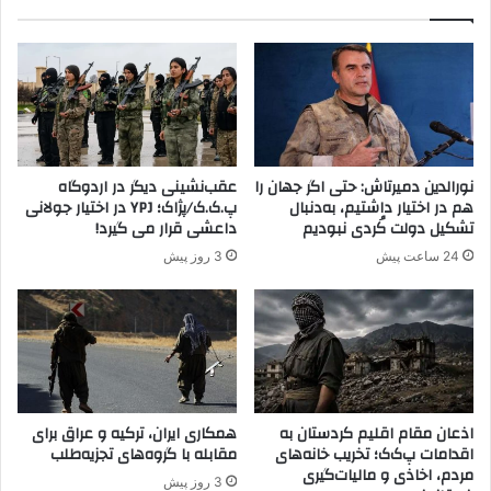
ت
ا
ت
ر
ه
ز
د
ا
ی
ن
د
ی
ت
ب
ر
ر
نورالدین دمیرتاش: حتی اگر جهان را
عقب‌نشینی دیگر در اردوگاه
ک
ع
هم در اختیار داشتیم، به‌دنبال
پ.ک.ک/پژاک؛ YPJ در اختیار جولانی
ی
ل
تشکیل دولت کُردی نبودیم
داعشی قرار می گیرد!
ه
ی
24 ساعت پیش
3 روز پیش
،
ه
ا
م
ی
ل
ا
ت
ل
ک
ا
ر
ت
د
م
+
اذعان مقام اقلیم کردستان به
همکاری ایران، ترکیه و عراق برای
ت
ا
اقدامات پ‌ک‌ک؛ تخریب خانه‌های
مقابله با گروه‌های تجزیه‌طلب
ح
مردم، اخاذی و مالیات‌گیری
د
3 روز پیش