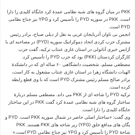
ا
ل
PKK در میان گروه های شبه نظامی عمدۀ کرد جایگاه کلیدی را دارا
ا
است. PKK در سوریه PYD را تأسیس کرد و YPG نیز جناح نظامی
ی
PYD است.
م
انجمن بی تاوان آذربایجان غربی به نقل از دیلی صباح، برادر رئیس
ی
مشترک حزب کردی اتحاد دموکراتیک سوریه (PYD) در مصاحبه ای با
ل
آژانس خبری آناتولی در استان غازی عنتاب ترکیه، گفت حزب
کارگران کردستان (PKK) بود که حزب PYD را تأسیس کرد.
مصطفی مسلم، شخصیت دانشگاهی ۶۰ ساله ای که در دانشکدۀ
الهیات دانشگاه زهرا در استان غازی عنتاب مشغول به کار است،
برادر صالح مسلم رئیس مشترک PYD است که با وی قطع رابطه
کرده است.
ترکیه PYD را شاخه ای از PKK می داند. مصطفی مسلم دربارۀ
ساختار گروه های شبه نظامی عمدۀ کرد گفت PKK در این ساختار
جایگاه کلیدی را دارا است.
وی گفت: «ساختار اصلی حاضر در شمال سوریه PKK است. PYD و
یگان های مدافع خلق (YPG) زیر شاخه های PKK هستند. PKK
شاخۀ PYD را تأسیس کرد و YPG نیز جناح نظامی PYD است.»