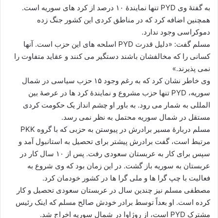
به گفتۀ وی PYD تنها نمایندۀ ۱۰ درصد از کرد های سوریه است.
همچنین اضافه کرد که در مناطق کردی این کشور جنگ زده
دموکراسی وجود ندارد.
مسلم گفت: «دلیل قدرت PYD اسلحه های این حزب است. آنها
کسانی را که مخالفشان باشند دستگیر می کنند و عقاید متفاوت را
نمی پذیرند.»
وی خاطر نشان کرد که به رغم وجود ۱۵ حزب سیاسی در شمال
سوریه، PYD تنها حزب مشروع و نمایندۀ کرد ها در عرصۀ بین
المللی به شمار می رود. به باور او چشم انداز یک حکومت کردی
مستقل در شمال سوریه محتمل به نظر نمی رسد.
مسلم دربارۀ مسیر برادرش در پیوستن به حزبی که با گروه PKK
مرتبط است، گفت برادرش پیشتر برای تحصیل به استانبول آمد و
سپس برای کار به عربستان سعودی رفت. پس از ۱۰ سال کار در
عربستان به سوریه باز گشت. در این زمان بود که وی شروع به
فعالیت با چپ گرا ها و ملی گرا ها در کشور خودمان کرد.
مصطفی مسلم نیز چندین سال در عربستان سعودی تحصیل و کار
کرده است. او بعداً توسط برادر خودش صالح مسلم که اینک رئیس
مشترک PYD است، از روژاوا در شمال سوریه اخراج شد.