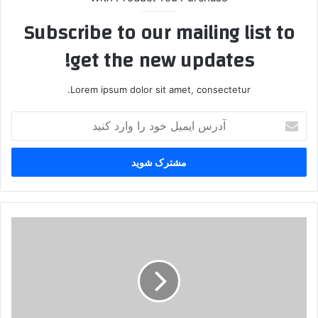
Subscribe to our mailing list to
get the new updates!
Lorem ipsum dolor sit amet, consectetur.
آ
د
ر
س
ا
ی
م
ی
س
ل
ف
خ
ی
و
ر
د
پ
ر
ی
ا
ش