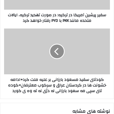
و
ی
ا
ن
سفیر پیشین آمریکا در ترکیه: در صورت تهدید ترکیه، ایالات
ر
آ
متحده مانند PKK با PYD رفتار خواهد کرد
د
م
ک
ر
ن
ی
ک
ی
ک
و
د
ا
د
د
ت
ر
ا
ت
ی
ر
س
ک
ف
ی
ی
کودتای سفید مسعود بارزانی بر علیه ملت کرد+ادامه
ه
د
خشونت ها در کردستان عراق و سرکوب معترضان+کوده
:
م
تای سپی مه سعود بارزانی له دژی نه ته وه ی کورد
د
س
ر
ع
ص
و
و
د
نوشته های مشابه
ر
ب