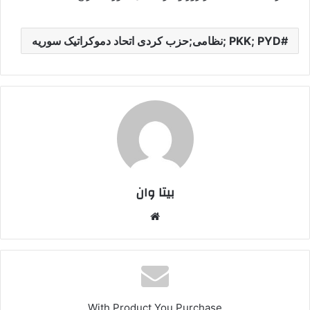
PKK; PYD ;نظامی;حزب کردی اتحاد دموکراتیک سوریه
بیتا وان
وبس
ایت
With Product You Purchase