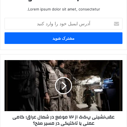
Lorem ipsum dolor sit amet, consectetur.
آ
د
ر
س
ا
ی
م
ی
ع
ل
ق
خ
ب‌
و
ن
د
ش
ر
ی
ا
ن
و
ی
ا
پ‌
عقب‌نشینی پ‌ک‌ک از ۷۲ موضع در شمال عراق؛ گامی
ر
ک‌
عملی یا تاکتیکی در مسیر صلح؟
د
ک