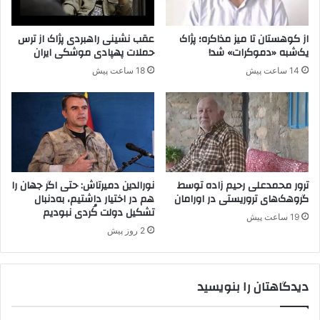
ی
ف
ع
ت
از کوهستان تا میز مذاکره؛ پژاک
عقب نشینی راهبردی پژاک از ترس
م
؛
یک‌شبه «دموکرات» شد!
حملات پهپادی موشکی ایران
ل
ف
14 ساعت پیش
18 ساعت پیش
ی
ر
ی
م
ا
ا
ت
ن
ا
د
ک
ه
ت
ی
ی
گ
ترور محمدعلی رحیم زاده توسط
نورالدین دمیرتاش: حتی اگر جهان را
ک
ا
گروهک‌های تروریستی در اورامان
هم در اختیار داشتیم، به‌دنبال
ی
تشکیل دولت کُردی نبودیم
ن‌
19 ساعت پیش
د
ه
2 روز پیش
ر
ا
م
ی
س
و
دیدگاهتان را بنویسید
ی
ا
ر
ب
ص
س