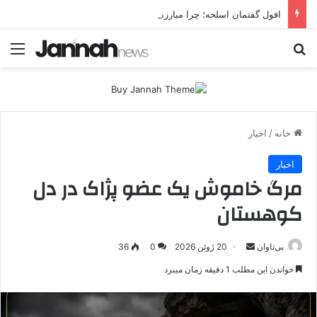
افول گفتمان اسلحه؛ چرا مبارزه مسلحانه در میان کردها اعتبار گذشته را ندارد؟
جستجو برای
منو
خانه
/
اخبار
اخبار
مرگ خاموش یک عضو پژاک در دل
کوهستان
بی‌تاوان
ا
20 ژوئن 2026
0
36
ر
خواندن این مطلب 1 دقیقه زمان میبرد
س
ا
ل